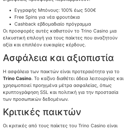
Εγγραφής Μπόνους: 100% έως 500€
Free Spins για νέα φρουτάκια
Cashback εβδομαδιαίο πρόγραμμα
Οι προσφορές αυτές καθιστούν το Trino Casino μια
ελκυστική επιλογή για τους παίκτες που αναζητούν
αξία και επιπλέον ευκαιρίες κέρδους.
Ασφάλεια και αξιοπιστία
Η ασφάλεια των παικτών είναι προτεραιότητα για το
Trino Casino
. Το καζίνο διαθέτει άδεια λειτουργίας και
χρησιμοποιεί προηγμένα μέτρα ασφαλείας, όπως
κρυπτογράφηση SSL και πολιτική για την προστασία
των προσωπικών δεδομένων.
Κριτικές παικτών
Οι κριτικές από τους παίκτες του Trino Casino είναι