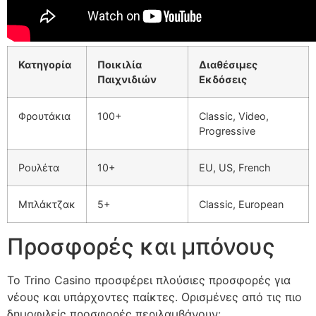
Κατηγορία
Ποικιλία
Διαθέσιμες
Παιχνιδιών
Εκδόσεις
Φρουτάκια
100+
Classic, Video,
Progressive
Ρουλέτα
10+
EU, US, French
Μπλάκτζακ
5+
Classic, European
Προσφορές και μπόνους
Το Trino Casino προσφέρει πλούσιες προσφορές για
νέους και υπάρχοντες παίκτες. Ορισμένες από τις πιο
δημοφιλείς προσφορές περιλαμβάνουν: