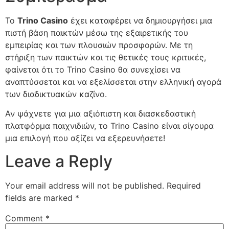
Το
Trino Casino
έχει καταφέρει να δημιουργήσει μια
πιστή βάση παικτών μέσω της εξαιρετικής του
εμπειρίας και των πλουσιών προσφορών. Με τη
στήριξη των παικτών και τις θετικές τους κριτικές,
φαίνεται ότι το Trino Casino θα συνεχίσει να
αναπτύσσεται και να εξελίσσεται στην ελληνική αγορά
των διαδικτυακών καζίνο.
Αν ψάχνετε για μια αξιόπιστη και διασκεδαστική
πλατφόρμα παιχνιδιών, το Trino Casino είναι σίγουρα
μια επιλογή που αξίζει να εξερευνήσετε!
Leave a Reply
Your email address will not be published.
Required
fields are marked
*
Comment
*