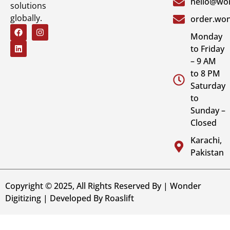
hello@won
solutions
globally.
order.won
Monday
to Friday
– 9 AM
to 8 PM
Saturday
to
Sunday –
Closed
Karachi,
Pakistan
Copyright © 2025, All Rights Reserved By | Wonder
Digitizing | Developed By
Roaslift