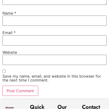
Name
*
Email
*
Website
Save my name, email, and website in this browser for
the next time I comment.
Quick
Our
Contact