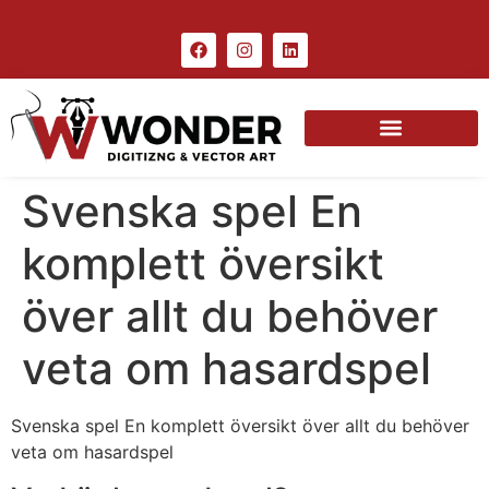
Svenska spel En
komplett översikt
över allt du behöver
veta om hasardspel
Svenska spel En komplett översikt över allt du behöver
veta om hasardspel