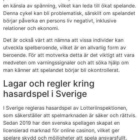
en känsla av spänning, vilket kan leda till ökat spelande.
Denna cykel kan bli problematisk, särskilt om spelandet
börjar påverka en persons liv negativt, inklusive
relationer och ekonomi.
Det är också värt att nämna att vissa individer kan
utveckla spelberoende, vilket är en allvarlig form av
beroende. För att motverka detta är det viktigt att vara
medveten om varningssignaler och att söka hjälp om
man känner att spelandet börjar bli okontrollerat.
Lagar och regler kring
hasardspel i Sverige
I Sverige regleras hasardspel av Lotteriinspektionen,
som säkerställer att spelmarknaden är säker och rättvis.
Sedan 2019 har den svenska spellagen skapat en
licensierad marknad för online casinon, vilket ger
spelare skydd och möjligheter att spela ansvarsfullt.