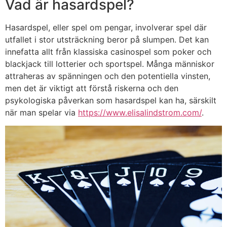
Vad är hasardspel?
Hasardspel, eller spel om pengar, involverar spel där
utfallet i stor utsträckning beror på slumpen. Det kan
innefatta allt från klassiska casinospel som poker och
blackjack till lotterier och sportspel. Många människor
attraheras av spänningen och den potentiella vinsten,
men det är viktigt att förstå riskerna och den
psykologiska påverkan som hasardspel kan ha, särskilt
när man spelar via
https://www.elisalindstrom.com/
.