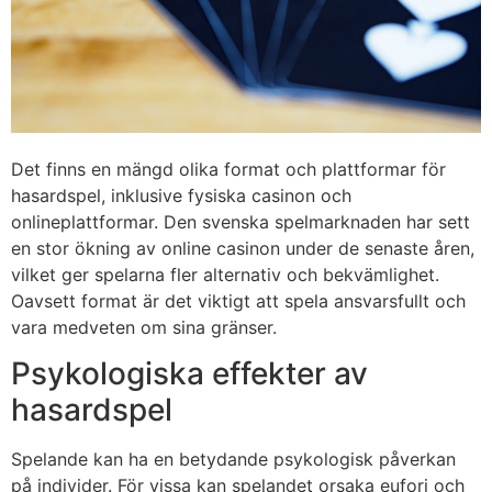
Det finns en mängd olika format och plattformar för
hasardspel, inklusive fysiska casinon och
onlineplattformar. Den svenska spelmarknaden har sett
en stor ökning av online casinon under de senaste åren,
vilket ger spelarna fler alternativ och bekvämlighet.
Oavsett format är det viktigt att spela ansvarsfullt och
vara medveten om sina gränser.
Psykologiska effekter av
hasardspel
Spelande kan ha en betydande psykologisk påverkan
på individer. För vissa kan spelandet orsaka eufori och