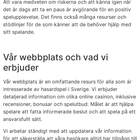
Att vara medveten om riskerna och att känna igen när
det är dags att ta en paus är avgörande för en positiv
spelupplevelse. Det finns också många resurser och
stödlinjer för de som känner att de behöver hjälp med
sitt spelande.
Vår webbplats och vad vi
erbjuder
Vår webbplats är en omfattande resurs för alla som är
intresserade av hasardspel i Sverige. Vi erbjuder
detaljerad information om olika online casinon, inklusive
recensioner, bonusar och spelutbud. Målet är att hjälpa
spelare att fatta informerade beslut och att spela på ett
ansvarsfullt sätt.
Vi arbetar ständigt med att uppdatera vår information
för att säkerställa att våra besökare alltid har tillgång till