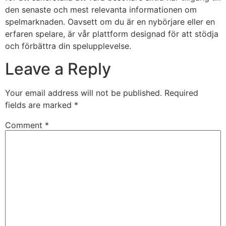
den senaste och mest relevanta informationen om
spelmarknaden. Oavsett om du är en nybörjare eller en
erfaren spelare, är vår plattform designad för att stödja
och förbättra din spelupplevelse.
Leave a Reply
Your email address will not be published.
Required
fields are marked
*
Comment
*