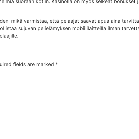
unnelmia suoraan kotiin. Kasinolla on myös selkeät bonukset 
den, mikä varmistaa, että pelaajat saavat apua aina tarvit
istaa sujuvan pelielämyksen mobiililaitteilla ilman tarvetta 
laajille.
uired fields are marked
*