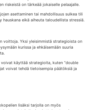
riskeistä on tärkeää jokaiselle pelaajalle.
jojen asettaminen tai mahdollisuus sulkea tili
y hauskana eikä aiheuta taloudellista stressiä.
voittoja. Yksi yleisimmistä strategioista on
a pysymään kurissa ja ehkäisemään suuria
ta.
at voivat käyttää strategioita, kuten “double
ajat voivat tehdä tietoisempia päätöksiä ja
kkopelien lisäksi tarjolla on myös