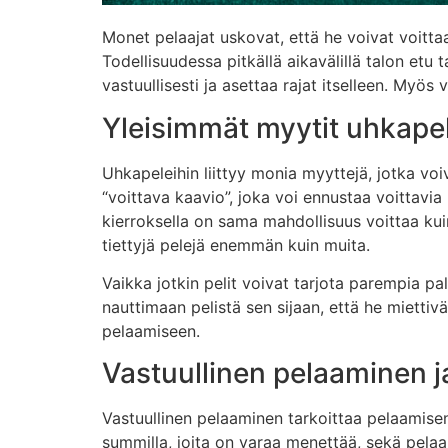
Monet pelaajat uskovat, että he voivat voittaa s
Todellisuudessa pitkällä aikavälillä talon etu 
vastuullisesti ja asettaa rajat itselleen. Myö
Yleisimmät myytit uhkapel
Uhkapeleihin liittyy monia myyttejä, jotka vo
“voittava kaavio”, joka voi ennustaa voittavia 
kierroksella on sama mahdollisuus voittaa kui
tiettyjä pelejä enemmän kuin muita.
Vaikka jotkin pelit voivat tarjota parempia pa
nauttimaan pelistä sen sijaan, että he miettiv
pelaamiseen.
Vastuullinen pelaaminen j
Vastuullinen pelaaminen tarkoittaa pelaamisen r
summilla, joita on varaa menettää, sekä pelaa