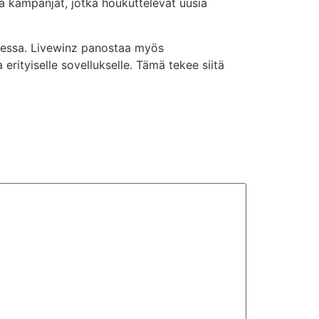
ja kampanjat, jotka houkuttelevat uusia
taessa. Livewinz panostaa myös
erityiselle sovellukselle. Tämä tekee siitä