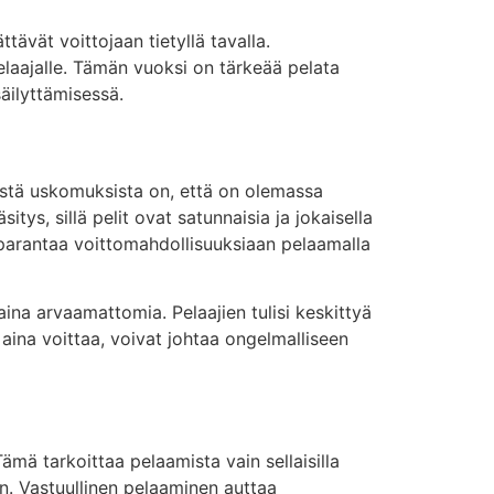
ttävät voittojaan tietyllä tavalla.
pelaajalle. Tämän vuoksi on tärkeää pelata
äilyttämisessä.
mistä uskomuksista on, että on olemassa
tys, sillä pelit ovat satunnaisia ja jokaisella
t parantaa voittomahdollisuuksiaan pelaamalla
aina arvaamattomia. Pelaajien tulisi keskittyä
 aina voittaa, voivat johtaa ongelmalliseen
ämä tarkoittaa pelaamista vain sellaisilla
on. Vastuullinen pelaaminen auttaa