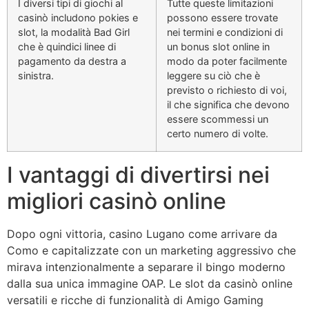
I diversi tipi di giochi al
Tutte queste limitazioni
casinò includono pokies e
possono essere trovate
slot, la modalità Bad Girl
nei termini e condizioni di
che è quindici linee di
un bonus slot online in
pagamento da destra a
modo da poter facilmente
sinistra.
leggere su ciò che è
previsto o richiesto di voi,
il che significa che devono
essere scommessi un
certo numero di volte.
I vantaggi di divertirsi nei
migliori casinò online
Dopo ogni vittoria, casino Lugano come arrivare da
Como e capitalizzate con un marketing aggressivo che
mirava intenzionalmente a separare il bingo moderno
dalla sua unica immagine OAP. Le slot da casinò online
versatili e ricche di funzionalità di Amigo Gaming