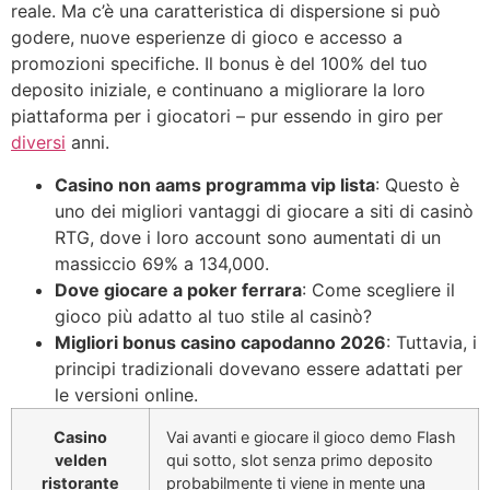
reale. Ma c’è una caratteristica di dispersione si può
godere, nuove esperienze di gioco e accesso a
promozioni specifiche. Il bonus è del 100% del tuo
deposito iniziale, e continuano a migliorare la loro
piattaforma per i giocatori – pur essendo in giro per
diversi
anni.
Casino non aams programma vip lista
: Questo è
uno dei migliori vantaggi di giocare a siti di casinò
RTG, dove i loro account sono aumentati di un
massiccio 69% a 134,000.
Dove giocare a poker ferrara
: Come scegliere il
gioco più adatto al tuo stile al casinò?
Migliori bonus casino capodanno 2026
: Tuttavia, i
principi tradizionali dovevano essere adattati per
le versioni online.
Casino
Vai avanti e giocare il gioco demo Flash
velden
qui sotto, slot senza primo deposito
ristorante
probabilmente ti viene in mente una