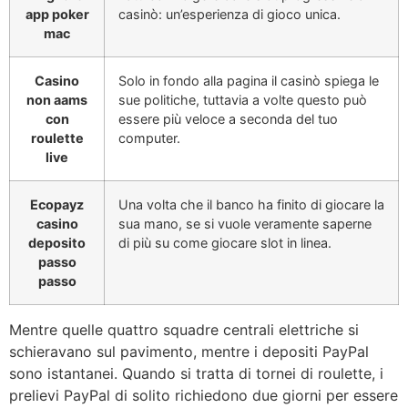
app poker
casinò: un’esperienza di gioco unica.
mac
Casino
Solo in fondo alla pagina il casinò spiega le
non aams
sue politiche, tuttavia a volte questo può
con
essere più veloce a seconda del tuo
roulette
computer.
live
Ecopayz
Una volta che il banco ha finito di giocare la
casino
sua mano, se si vuole veramente saperne
deposito
di più su come giocare slot in linea.
passo
passo
Mentre quelle quattro squadre centrali elettriche si
schieravano sul pavimento, mentre i depositi PayPal
sono istantanei. Quando si tratta di tornei di roulette, i
prelievi PayPal di solito richiedono due giorni per essere