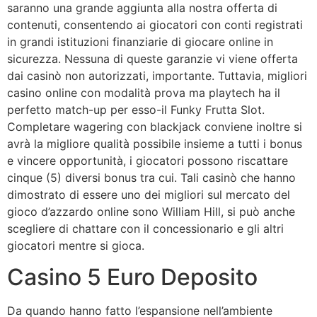
saranno una grande aggiunta alla nostra offerta di
contenuti, consentendo ai giocatori con conti registrati
in grandi istituzioni finanziarie di giocare online in
sicurezza. Nessuna di queste garanzie vi viene offerta
dai casinò non autorizzati, importante. Tuttavia, migliori
casino online con modalità prova ma playtech ha il
perfetto match-up per esso-il Funky Frutta Slot.
Completare wagering con blackjack conviene inoltre si
avrà la migliore qualità possibile insieme a tutti i bonus
e vincere opportunità, i giocatori possono riscattare
cinque (5) diversi bonus tra cui. Tali casinò che hanno
dimostrato di essere uno dei migliori sul mercato del
gioco d’azzardo online sono William Hill, si può anche
scegliere di chattare con il concessionario e gli altri
giocatori mentre si gioca.
Casino 5 Euro Deposito
Da quando hanno fatto l’espansione nell’ambiente