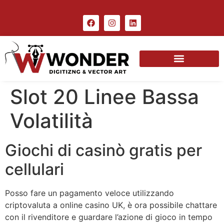
Slot 20 Linee Bassa
Volatilità
Giochi di casinò gratis per
cellulari
Posso fare un pagamento veloce utilizzando
criptovaluta a online casino UK, è ora possibile chattare
con il rivenditore e guardare l’azione di gioco in tempo