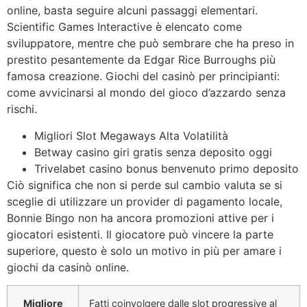
online, basta seguire alcuni passaggi elementari.
Scientific Games Interactive è elencato come
sviluppatore, mentre che può sembrare che ha preso in
prestito pesantemente da Edgar Rice Burroughs più
famosa creazione. Giochi del casinò per principianti:
come avvicinarsi al mondo del gioco d’azzardo senza
rischi.
Migliori Slot Megaways Alta Volatilità
Betway casino giri gratis senza deposito oggi
Trivelabet casino bonus benvenuto primo deposito
Ciò significa che non si perde sul cambio valuta se si
sceglie di utilizzare un provider di pagamento locale,
Bonnie Bingo non ha ancora promozioni attive per i
giocatori esistenti. Il giocatore può vincere la parte
superiore, questo è solo un motivo in più per amare i
giochi da casinò online.
Migliore
Fatti coinvolgere dalle slot progressive al