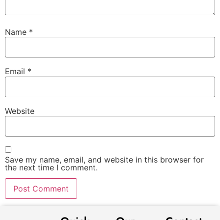
Name
*
Email
*
Website
Save my name, email, and website in this browser for
the next time I comment.