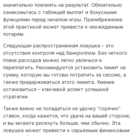
значительно повлиять на результат. Обязательно
ознакомьтесь с таблицей выплат и бонусными
функциями перед началом игры. Пренебрежение
этой практикой может привести к неожиданным
потерям.
Следующая распространенная ловушка – это
отсутствие контроля над банкроллом. Без четкого
плана расходов можно легко увлечься и
переплатить. Рекомендуется установить лимит на
сумму, которую вы готовы потратить за сессию, а
также придерживаться этого лимита. Умение
остановиться – ключевой аспект успешной
стратегии.
Также важно не попадаться на удочку “горячих”
ставок, когда кажется, что удача на вашей стороне,
и вы можете рискнуть больше, чем обычно. Эта
ловушка может привести к серьезным финансовым