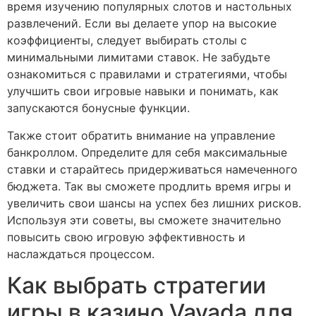
время изучению популярных слотов и настольных
развлечений. Если вы делаете упор на высокие
коэффициенты, следует выбирать столы с
минимальными лимитами ставок. Не забудьте
ознакомиться с правилами и стратегиями, чтобы
улучшить свои игровые навыки и понимать, как
запускаются бонусные функции.
Также стоит обратить внимание на управление
банкроллом. Определите для себя максимальные
ставки и старайтесь придерживаться намеченного
бюджета. Так вы сможете продлить время игры и
увеличить свои шансы на успех без лишних рисков.
Используя эти советы, вы сможете значительно
повысить свою игровую эффективность и
наслаждаться процессом.
Как выбрать стратегии
игры в казино Vavada для