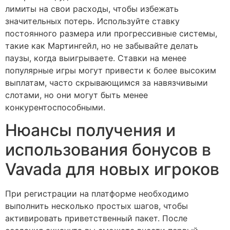
лимиты на свои расходы, чтобы избежать
значительных потерь. Используйте ставку
постоянного размера или прогрессивные системы,
такие как Мартингейл, но не забывайте делать
паузы, когда выигрываете. Ставки на менее
популярные игры могут привести к более высоким
выплатам, часто скрывающимся за навязчивыми
слотами, но они могут быть менее
конкурентоспособными.
Нюансы получения и
использования бонусов в
Vavada для новых игроков
При регистрации на платформе необходимо
выполнить несколько простых шагов, чтобы
активировать приветственный пакет. После