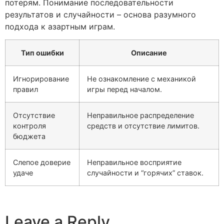
потерям. Понимание последовательности
результатов и случайности – основа разумного
подхода к азартным играм.
Тип ошибки
Описание
Игнорирование
Не ознакомление с механикой
правил
игры перед началом.
Отсутствие
Неправильное распределение
контроля
средств и отсутствие лимитов.
бюджета
Слепое доверие
Неправильное восприятие
удаче
случайности и “горячих” ставок.
Leave a Reply