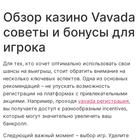
Обзор казино Vavada
советы и бонусы для
игрока
Для тех, кто хочет оптимально использовать свои
шансы на выигрыш, стоит обратить внимание на
несколько ключевых аспектов. Одна из основных
рекомендаций – не упускать возможность
регистрации на платформах с привлекательными
акциями. Например, проходя
vavada регистрация
,
вы получаете доступ к разнообразным incentives,
которые могут значительно увеличить ваш
банкролл.
Следующий важный момент – выбор игр. Уделите