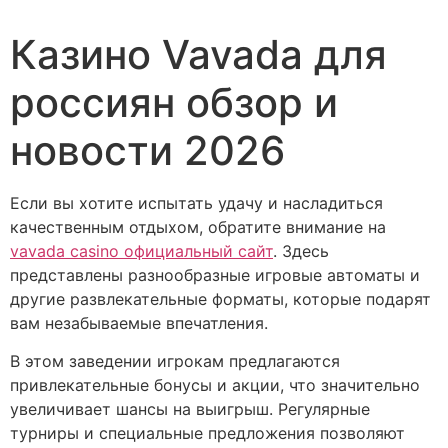
Казино Vavada для
россиян обзор и
новости 2026
Если вы хотите испытать удачу и насладиться
качественным отдыхом, обратите внимание на
vavada casino официальный сайт
. Здесь
представлены разнообразные игровые автоматы и
другие развлекательные форматы, которые подарят
вам незабываемые впечатления.
В этом заведении игрокам предлагаются
привлекательные бонусы и акции, что значительно
увеличивает шансы на выигрыш. Регулярные
турниры и специальные предложения позволяют