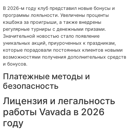
В 2026-м году клуб представил новые бонусы и
программы лояльности. Увеличены проценты
кэшбэка за проигрыши, а также внедрены
регулярные турниры с денежными призами.
Значительной новостью стало появление
уникальных акций, приуроченных к праздникам,
которые порадовали постоянных клиентов новыми
возможностями получения дополнительных средств
и бонусов.
Платежные методы и
безопасность
Лицензия и легальность
работы Vavada в 2026
году