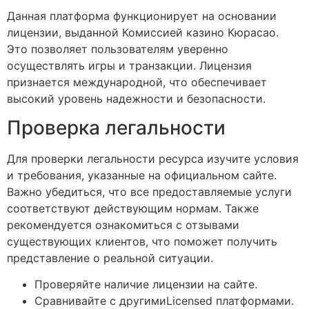
Данная платформа функционирует на основании
лицензии, выданной Комиссией казино Кюрасао.
Это позволяет пользователям уверенно
осуществлять игры и транзакции. Лицензия
признается международной, что обеспечивает
высокий уровень надежности и безопасности.
Проверка легальности
Для проверки легальности ресурса изучите условия
и требования, указанные на официальном сайте.
Важно убедиться, что все предоставляемые услуги
соответствуют действующим нормам. Также
рекомендуется ознакомиться с отзывами
существующих клиентов, что поможет получить
представление о реальной ситуации.
Проверяйте наличие лицензии на сайте.
Сравнивайте с другимиLicensed платформами.