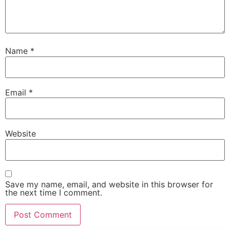
Name
*
Email
*
Website
Save my name, email, and website in this browser for
the next time I comment.