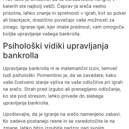
katerih ste najbolj vešči. Čeprav je sreča vedno
prisotna, lahko znanje in spretnosti v igrah, kot so poker
ali blackjack, drastično povečajo vaše možnosti za
zmago. Igranje iger, kjer imate prednost, vam omogoča
boljše upravljanje vašega bankrolla.
Psihološki vidiki upravljanja
bankrolla
Upravljanje bankrolla ni le matematični izziv, temveč
tudi psihološki. Pomembno je, da se zavedate, kako
vaše čustveno stanje vpliva na vaše odločitve pri igrah
na srečo. Strah pred izgubo ali prenagljeno odločanje,
ko ste pod stresom, lahko privede do slabega
upravljanja bankrolla.
Upoštevajte, da je igranje na srečo namenjeno zabavi.
Ko zadeve postanejo resne in se osredotočite le na
zmage, lahko hitro izgubite nadzor nad svojim