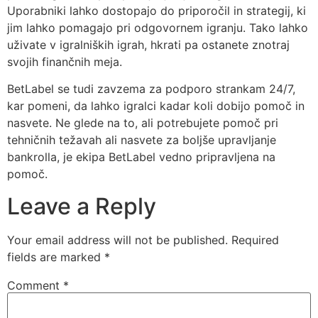
Uporabniki lahko dostopajo do priporočil in strategij, ki
jim lahko pomagajo pri odgovornem igranju. Tako lahko
uživate v igralniških igrah, hkrati pa ostanete znotraj
svojih finančnih meja.
BetLabel se tudi zavzema za podporo strankam 24/7,
kar pomeni, da lahko igralci kadar koli dobijo pomoč in
nasvete. Ne glede na to, ali potrebujete pomoč pri
tehničnih težavah ali nasvete za boljše upravljanje
bankrolla, je ekipa BetLabel vedno pripravljena na
pomoč.
Leave a Reply
Your email address will not be published.
Required
fields are marked
*
Comment
*