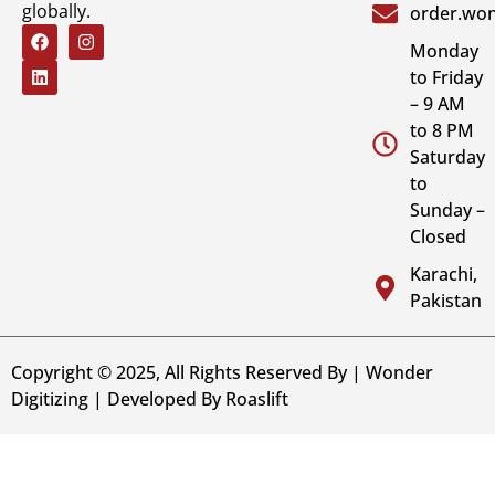
globally.
order.won
Monday
to Friday
– 9 AM
to 8 PM
Saturday
to
Sunday –
Closed
Karachi,
Pakistan
Copyright © 2025, All Rights Reserved By | Wonder
Digitizing | Developed By
Roaslift