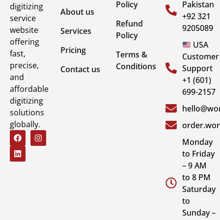
Policy
Pakistan
digitizing
About us
+92 321
service
Refund
9205089
website
Services
Policy
offering
USA
Pricing
fast,
Terms &
Customer
precise,
Conditions
Support
Contact us
and
+1 (601)
affordable
699-2157
digitizing
hello@won
solutions
globally.
order.won
Monday
to Friday
– 9 AM
to 8 PM
Saturday
to
Sunday –