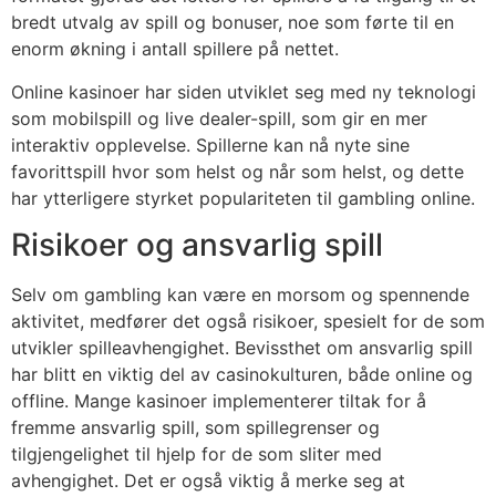
bredt utvalg av spill og bonuser, noe som førte til en
enorm økning i antall spillere på nettet.
Online kasinoer har siden utviklet seg med ny teknologi
som mobilspill og live dealer-spill, som gir en mer
interaktiv opplevelse. Spillerne kan nå nyte sine
favorittspill hvor som helst og når som helst, og dette
har ytterligere styrket populariteten til gambling online.
Risikoer og ansvarlig spill
Selv om gambling kan være en morsom og spennende
aktivitet, medfører det også risikoer, spesielt for de som
utvikler spilleavhengighet. Bevissthet om ansvarlig spill
har blitt en viktig del av casinokulturen, både online og
offline. Mange kasinoer implementerer tiltak for å
fremme ansvarlig spill, som spillegrenser og
tilgjengelighet til hjelp for de som sliter med
avhengighet. Det er også viktig å merke seg at