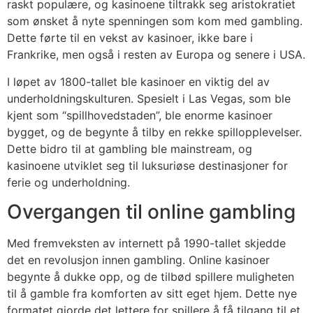
raskt populære, og kasinoene tiltrakk seg aristokratiet
som ønsket å nyte spenningen som kom med gambling.
Dette førte til en vekst av kasinoer, ikke bare i
Frankrike, men også i resten av Europa og senere i USA.
I løpet av 1800-tallet ble kasinoer en viktig del av
underholdningskulturen. Spesielt i Las Vegas, som ble
kjent som “spillhovedstaden”, ble enorme kasinoer
bygget, og de begynte å tilby en rekke spillopplevelser.
Dette bidro til at gambling ble mainstream, og
kasinoene utviklet seg til luksuriøse destinasjoner for
ferie og underholdning.
Overgangen til online gambling
Med fremveksten av internett på 1990-tallet skjedde
det en revolusjon innen gambling. Online kasinoer
begynte å dukke opp, og de tilbød spillere muligheten
til å gamble fra komforten av sitt eget hjem. Dette nye
formatet gjorde det lettere for spillere å få tilgang til et