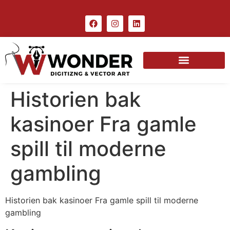
Historien bak
kasinoer Fra gamle
spill til moderne
gambling
Historien bak kasinoer Fra gamle spill til moderne
gambling