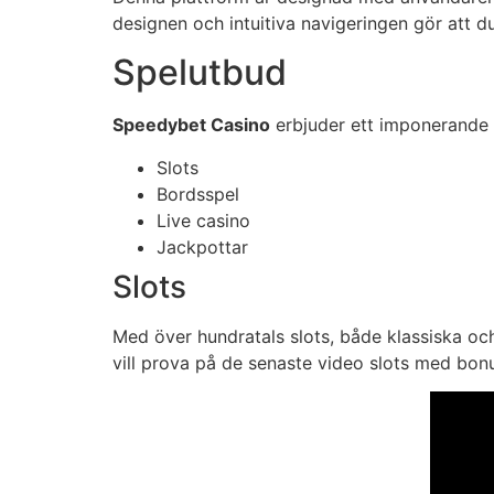
designen och intuitiva navigeringen gör att du
Spelutbud
Speedybet Casino
erbjuder ett imponerande u
Slots
Bordsspel
Live casino
Jackpottar
Slots
Med över hundratals slots, både klassiska och 
vill prova på de senaste video slots med bonus