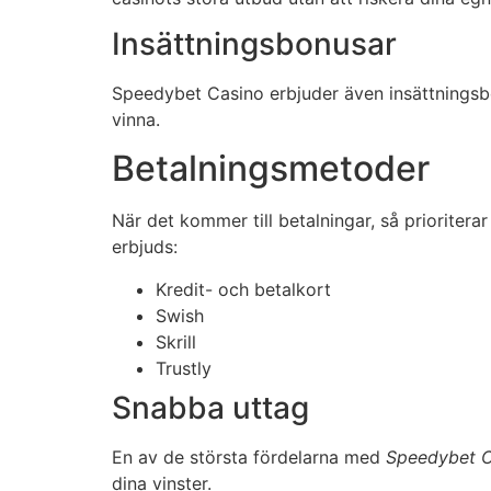
Insättningsbonusar
Speedybet Casino erbjuder även insättningsb
vinna.
Betalningsmetoder
När det kommer till betalningar, så prioritera
erbjuds:
Kredit- och betalkort
Swish
Skrill
Trustly
Snabba uttag
En av de största fördelarna med
Speedybet C
dina vinster.