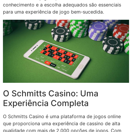
conhecimento e a escolha adequados são essenciais
para uma experiência de jogo bem-sucedida.
O Schmitts Casino: Uma
Experiência Completa
O Schmitts Casino é uma plataforma de jogos online
que proporciona uma experiência de cassino de alta
qualidade com mais de 2.000 opções de jogos. Com