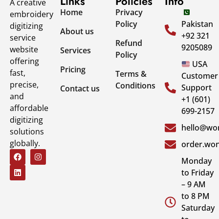
Links
Policies
Info
A creative
Home
Privacy
embroidery
Policy
Pakistan
digitizing
About us
+92 321
service
Refund
9205089
website
Services
Policy
offering
USA
Pricing
fast,
Terms &
Customer
precise,
Conditions
Support
Contact us
and
+1 (601)
affordable
699-2157
digitizing
hello@won
solutions
globally.
order.won
Monday
to Friday
– 9 AM
to 8 PM
Saturday