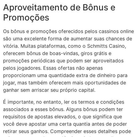
Aproveitamento de Bônus e
Promoções
Os bônus e promoções oferecidos pelos cassinos online
são uma excelente forma de aumentar suas chances de
vitória. Muitas plataformas, como o Schmitts Casino,
oferecem bônus de boas-vindas, giros grátis e
promoções periódicas que podem ser aproveitados
pelos jogadores. Essas ofertas não apenas
proporcionam uma quantidade extra de dinheiro para
jogar, mas também oferecem mais oportunidades de
ganhar sem arriscar seu próprio capital.
É importante, no entanto, ler os termos e condições
associados a esses bônus. Alguns bônus podem ter
requisitos de apostas elevados, o que significa que
você deve apostar uma certa quantia antes de poder
retirar seus ganhos. Compreender esses detalhes pode