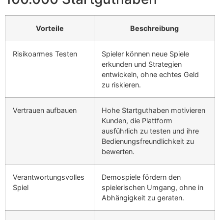
Vorteile
Beschreibung
Risikoarmes Testen
Spieler können neue Spiele
erkunden und Strategien
entwickeln, ohne echtes Geld
zu riskieren.
Vertrauen aufbauen
Hohe Startguthaben motivieren
Kunden, die Plattform
ausführlich zu testen und ihre
Bedienungsfreundlichkeit zu
bewerten.
Verantwortungsvolles
Demospiele fördern den
Spiel
spielerischen Umgang, ohne in
Abhängigkeit zu geraten.