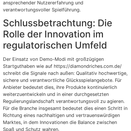
ansprechender Nutzererfahrung und
verantwortungsvoller Spielführung.
Schlussbetrachtung: Die
Rolle der Innovation im
regulatorischen Umfeld
Der Einsatz von Demo-Modi mit großzügigen
Startguthaben wie auf https://diamondriches.com.de/
schreibt die Signale nach außen: Qualitativ hochwertige,
sichere und verantwortliche Glücksspielangebote. Für
Anbieter bedeutet dies, ihre Produkte kontinuierlich
weiterzuentwickeln und in einer durchgesetzten
Regulierungslandschaft verantwortungsvoll zu agieren.
Für die Branche insgesamt bedeutet dies einen Schritt in
Richtung eines nachhaltigen und vertrauenswürdigen
Marktes, in dem Innovationen die Balance zwischen
Spaß und Schutz wahren.