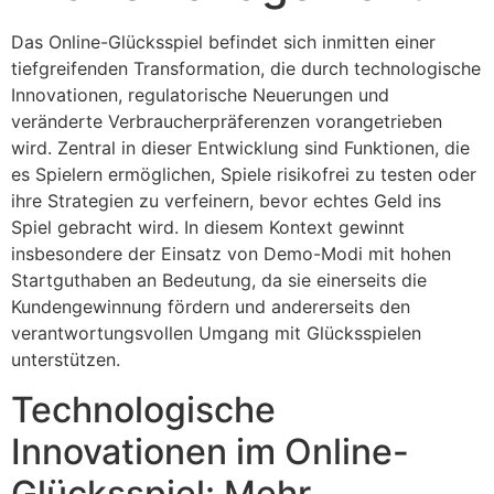
Das Online-Glücksspiel befindet sich inmitten einer
tiefgreifenden Transformation, die durch technologische
Innovationen, regulatorische Neuerungen und
veränderte Verbraucherpräferenzen vorangetrieben
wird. Zentral in dieser Entwicklung sind Funktionen, die
es Spielern ermöglichen, Spiele risikofrei zu testen oder
ihre Strategien zu verfeinern, bevor echtes Geld ins
Spiel gebracht wird. In diesem Kontext gewinnt
insbesondere der Einsatz von Demo-Modi mit hohen
Startguthaben an Bedeutung, da sie einerseits die
Kundengewinnung fördern und andererseits den
verantwortungsvollen Umgang mit Glücksspielen
unterstützen.
Technologische
Innovationen im Online-
Glücksspiel: Mehr