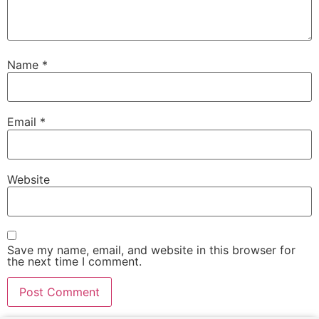
Name
*
Email
*
Website
Save my name, email, and website in this browser for
the next time I comment.