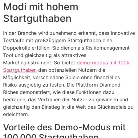
Modi mit hohem
Startguthaben
In der Branche wird zunehmend erkannt, dass innovative
Testläufe mit großzügigem Startguthaben eine
Doppelrolle erfüllen: Sie dienen als Risikomanagement-
Tool und gleichzeitig als attraktives
Marketinginstrument. So bietet
demo-modus mit 100k
Startguthaben
den potenziellen Nutzern die
Möglichkeit, verschiedene Spiele ohne finanzielles
Risiko ausgiebig zu testen. Die Plattform Diamond
Riches demonstriert, wie diese Funktionen dazu
beitragen, das Vertrauen der Nutzer zu gewinnen und
gleichzeitig den Einstieg in die Welt des Glücksspiels zu
erleichtern.
Vorteile des Demo-Modus mit
100.000 Startguthaben