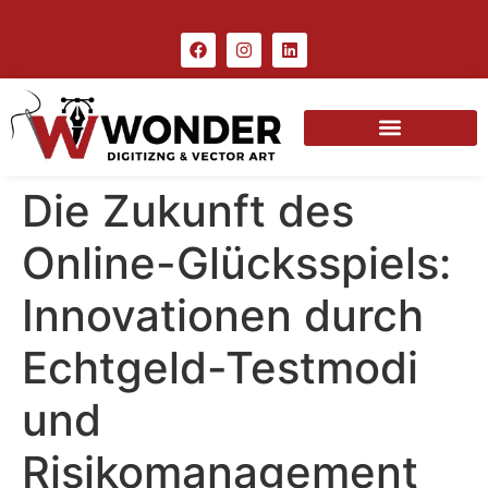
Die Zukunft des
Online-Glücksspiels:
Innovationen durch
Echtgeld-Testmodi
und
Risikomanagement