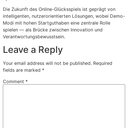
Die Zukunft des Online-Glücksspiels ist geprägt von
intelligenten, nutzerorientierten Lösungen, wobei Demo-
Modi mit hohen Startguthaben eine zentrale Rolle
spielen — als Brücke zwischen Innovation und
Verantwortungsbewusstsein.
Leave a Reply
Your email address will not be published.
Required
fields are marked
*
Comment
*