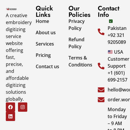
Quick
Our
Contact
Links
Policies
Info
A creative
Home
Privacy
embroidery
Policy
Pakistan
digitizing
About us
+92 321
service
Refund
9205089
website
Services
Policy
offering
USA
Pricing
fast,
Terms &
Customer
precise,
Conditions
Support
Contact us
and
+1 (601)
affordable
699-2157
digitizing
hello@won
solutions
globally.
order.won
Monday
to Friday
– 9 AM