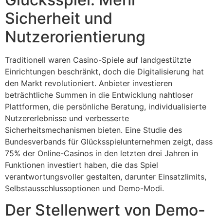
Sicherheit und
Nutzerorientierung
Traditionell waren Casino-Spiele auf landgestützte
Einrichtungen beschränkt, doch die Digitalisierung hat
den Markt revolutioniert. Anbieter investieren
beträchtliche Summen in die Entwicklung nahtloser
Plattformen, die persönliche Beratung, individualisierte
Nutzererlebnisse und verbesserte
Sicherheitsmechanismen bieten. Eine Studie des
Bundesverbands für Glücksspielunternehmen zeigt, dass
75% der Online-Casinos in den letzten drei Jahren in
Funktionen investiert haben, die das Spiel
verantwortungsvoller gestalten, darunter Einsatzlimits,
Selbstausschlussoptionen und Demo-Modi.
Der Stellenwert von Demo-