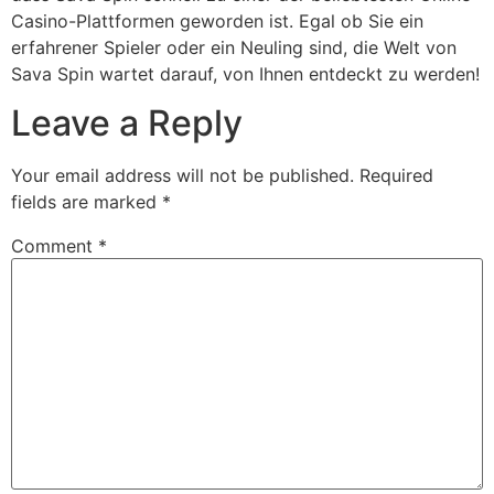
Casino-Plattformen geworden ist. Egal ob Sie ein
erfahrener Spieler oder ein Neuling sind, die Welt von
Sava Spin wartet darauf, von Ihnen entdeckt zu werden!
Leave a Reply
Your email address will not be published.
Required
fields are marked
*
Comment
*