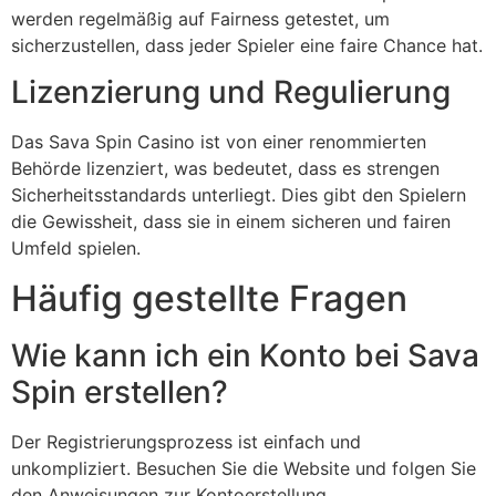
werden regelmäßig auf Fairness getestet, um
sicherzustellen, dass jeder Spieler eine faire Chance hat.
Lizenzierung und Regulierung
Das Sava Spin Casino ist von einer renommierten
Behörde lizenziert, was bedeutet, dass es strengen
Sicherheitsstandards unterliegt. Dies gibt den Spielern
die Gewissheit, dass sie in einem sicheren und fairen
Umfeld spielen.
Häufig gestellte Fragen
Wie kann ich ein Konto bei Sava
Spin erstellen?
Der Registrierungsprozess ist einfach und
unkompliziert. Besuchen Sie die Website und folgen Sie
den Anweisungen zur Kontoerstellung.