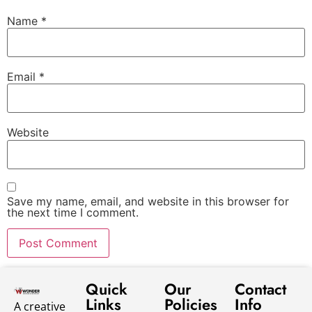
Name
*
Email
*
Website
Save my name, email, and website in this browser for
the next time I comment.
Quick
Our
Contact
Links
Policies
Info
A creative