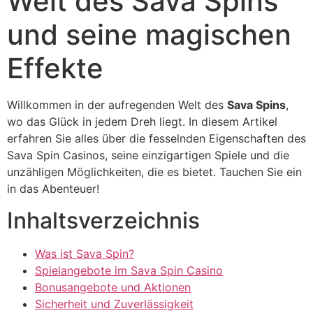
Welt des Sava Spins
und seine magischen
Effekte
Willkommen in der aufregenden Welt des
Sava Spins
,
wo das Glück in jedem Dreh liegt. In diesem Artikel
erfahren Sie alles über die fesselnden Eigenschaften des
Sava Spin Casinos, seine einzigartigen Spiele und die
unzähligen Möglichkeiten, die es bietet. Tauchen Sie ein
in das Abenteuer!
Inhaltsverzeichnis
Was ist Sava Spin?
Spielangebote im Sava Spin Casino
Bonusangebote und Aktionen
Sicherheit und Zuverlässigkeit