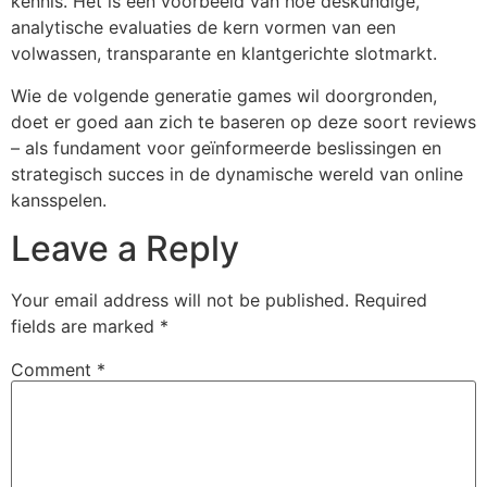
kennis. Het is een voorbeeld van hoe deskundige,
analytische evaluaties de kern vormen van een
volwassen, transparante en klantgerichte slotmarkt.
Wie de volgende generatie games wil doorgronden,
doet er goed aan zich te baseren op deze soort reviews
– als fundament voor geïnformeerde beslissingen en
strategisch succes in de dynamische wereld van online
kansspelen.
Leave a Reply
Your email address will not be published.
Required
fields are marked
*
Comment
*