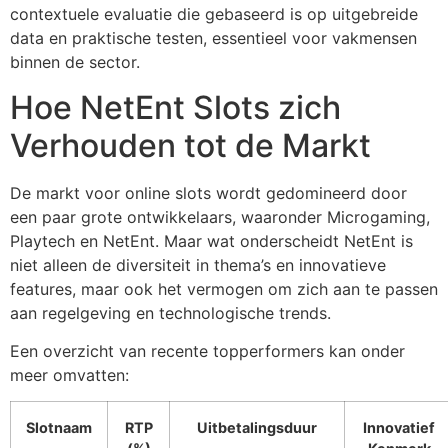
contextuele evaluatie die gebaseerd is op uitgebreide
data en praktische testen, essentieel voor vakmensen
binnen de sector.
Hoe NetEnt Slots zich
Verhouden tot de Markt
De markt voor online slots wordt gedomineerd door
een paar grote ontwikkelaars, waaronder Microgaming,
Playtech en NetEnt. Maar wat onderscheidt NetEnt is
niet alleen de diversiteit in thema’s en innovatieve
features, maar ook het vermogen om zich aan te passen
aan regelgeving en technologische trends.
Een overzicht van recente topperformers kan onder
meer omvatten:
Slotnaam
RTP
Uitbetalingsduur
Innovatief