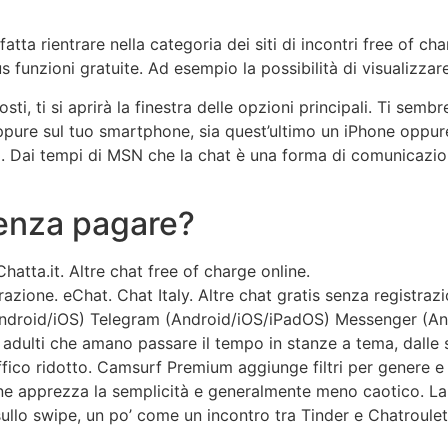
atta rientrare nella categoria dei siti di incontri free of c
nzioni gratuite. Ad esempio la possibilità di visualizzare il
osti, ti si aprirà la finestra delle opzioni principali. Ti se
ppure sul tuo smartphone, sia quest’ultimo un iPhone oppure
o. Dai tempi di MSN che la chat è una forma di comunicazi
senza pagare?
Chatta.it.
Altre chat free of charge online.
razione.
eChat.
Chat Italy.
Altre chat gratis senza registrazi
droid/iOS)
Telegram (Android/iOS/iPadOS)
Messenger (An
adulti che amano passare il tempo in stanze a tema, dalle se
raffico ridotto. Camsurf Premium aggiunge filtri per genere e
a ne apprezza la semplicità e generalmente meno caotico. 
ullo swipe, un po’ come un incontro tra Tinder e Chatroulett