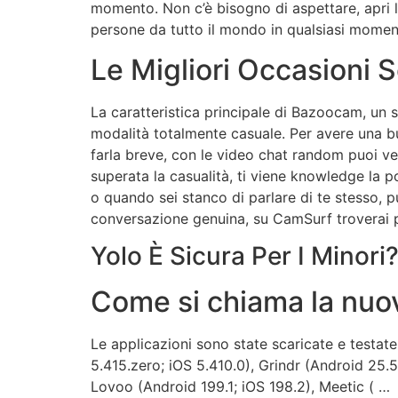
momento. Non c’è bisogno di aspettare, apri l
persone da tutto il mondo in qualsiasi moment
Le Migliori Occasioni S
La caratteristica principale di Bazoocam, un 
modalità totalmente casuale. Per avere una b
farla breve, con le video chat random puoi v
superata la casualità, ti viene knowledge la po
o quando sei stanco di parlare di te stesso,
conversazione genuina, su CamSurf troverai 
Yolo È Sicura Per I Minori
Come si chiama la nuo
Le applicazioni sono state scaricate e testat
5.415.zero; iOS 5.410.0), Grindr (Android 25.5
Lovoo (Android 199.1; iOS 198.2), Meetic ( …