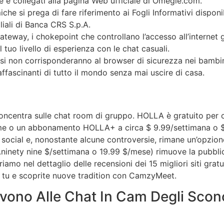
e collegati alla pagina Web ufficiale di Omegle.com.
che si prega di fare riferimento ai Fogli Informativi disponib
liali di Banca CRS S.p.A.
ateway, i chokepoint che controllano l’accesso all’internet 
tuo livello di esperienza con le chat casuali.
osi non corrisponderanno al browser di sicurezza nei bambin
ffascinanti di tutto il mondo senza mai uscire di casa.
 concentra sulle chat room di gruppo. HOLLA è gratuito per 
mme o un abbonamento HOLLA+ a circa $ 9.99/settimana o 
 social e, nonostante alcune controversie, rimane un’opzi
.ninety nine $/settimana o 19.99 $/mese) rimuove la pubblici
riamo nel dettaglio delle recensioni dei 15 migliori siti grat
r tu e scoprite nuove tradition con CamzyMeet.
ivono Alle Chat In Cam Degli Scon