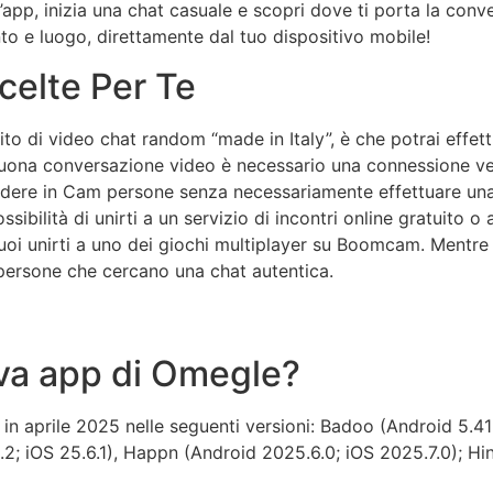
’app, inizia una chat casuale e scopri dove ti porta la conv
o e luogo, direttamente dal tuo dispositivo mobile!
celte Per Te
sito di video chat random “made in Italy”, è che potrai effe
uona conversazione video è necessario una connessione vel
edere in Cam persone senza necessariamente effettuare una 
ssibilità di unirti a un servizio di incontri online gratuito
 puoi unirti a uno dei giochi multiplayer su Boomcam. Men
persone che cercano una chat autentica.
?
va app di Omegle?
e in aprile 2025 nelle seguenti versioni: Badoo (Android 5.4
.2; iOS 25.6.1), Happn (Android 2025.6.0; iOS 2025.7.0); Hin