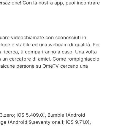
ersazione! Con la nostra app, puoi incontrare
ttuare videochiamate con sconosciuti in
oce e stabile ed una webcam di qualità. Per
ricerca, ti compariranno a caso. Una volta
 o a un cercatore di amici. Come rompighiaccio
tre alcune persone su OmeTV cercano una
13.zero; iOS 5.409.0), Bumble (Android
ge (Android 9.seventy one.1; iOS 9.71.0),