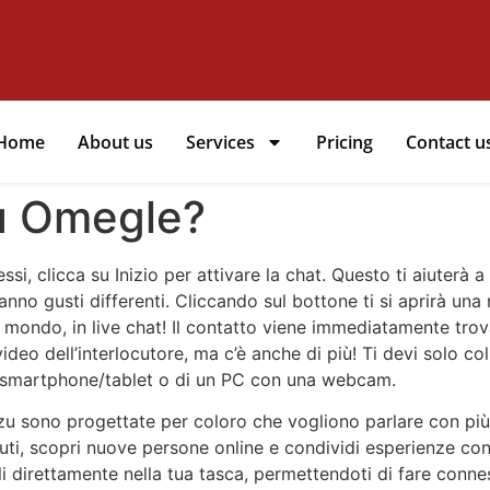
Home
About us
Services
Pricing
Contact u
Su Omegle?
eressi, clicca su Inizio per attivare la chat. Questo ti aiute
nno gusti differenti. Cliccando sul bottone ti si aprirà un
 mondo, in live chat! Il contatto viene immediatamente trov
deo dell’interlocutore, ma c’è anche di più! Ti devi solo coll
no smartphone/tablet o di un PC con una webcam.
etzu sono progettate per coloro che vogliono parlare con
iuti, scopri nuove persone online e condividi esperienze co
i direttamente nella tua tasca, permettendoti di fare conne