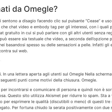
ati da Omegle?
si sentono a disagio facendo clic sul pulsante “Cease” e u
 che chat video e embody tag per gli interessi, con i quali p
at gratuito in cui si può parlare con gli altri utenti senza r
uò essere sia testuale che video, a seconda dell’opzione pre
i basandosi spesso su delle sensazioni a pelle. Infatti gli 
contra sul web.
?
. In una lettera aperta agli utenti sul Omegle Nella schermat
 i seguenti punti come motivi della chiusura. Omegle.
 per incontrarsi e comunicare di persona e quindi non è sor
osa. Questo sito utilizza Akismet per ridurre lo spam. Sta a 
o per esprimere le qualità (discutibili o meno) di questi tre 
llegato. Per fortuna chiudo la serata positivamente con due