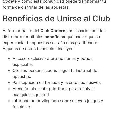
Codere
y cómo esta comunidad puede transformar tu
forma de disfrutar de las apuestas.
Beneficios de Unirse al Club
Al formar parte del
Club Codere
, los usuarios pueden
disfrutar de múltiples
beneficios
que hacen que su
experiencia de apuestas sea aún más gratificante.
Algunos de estos beneficios incluyen:
Acceso exclusivo a promociones y bonos
especiales.
Ofertas personalizadas según tu historial de
apuestas.
Participación en torneos y eventos exclusivos.
Atención al cliente prioritaria para resolver
cualquier inquietud.
Información privilegiada sobre nuevos juegos y
funciones.