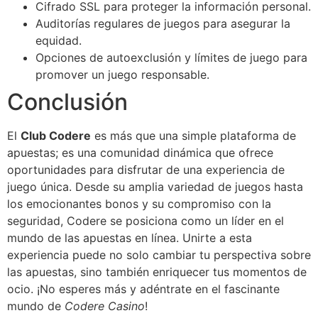
Cifrado SSL para proteger la información personal.
Auditorías regulares de juegos para asegurar la
equidad.
Opciones de autoexclusión y límites de juego para
promover un juego responsable.
Conclusión
El
Club Codere
es más que una simple plataforma de
apuestas; es una comunidad dinámica que ofrece
oportunidades para disfrutar de una experiencia de
juego única. Desde su amplia variedad de juegos hasta
los emocionantes bonos y su compromiso con la
seguridad, Codere se posiciona como un líder en el
mundo de las apuestas en línea. Unirte a esta
experiencia puede no solo cambiar tu perspectiva sobre
las apuestas, sino también enriquecer tus momentos de
ocio. ¡No esperes más y adéntrate en el fascinante
mundo de
Codere Casino
!