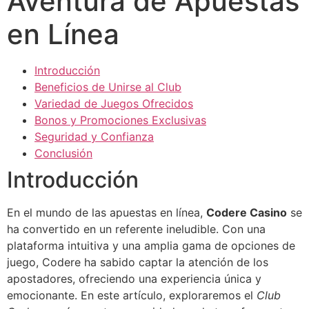
Aventura de Apuestas
en Línea
Introducción
Beneficios de Unirse al Club
Variedad de Juegos Ofrecidos
Bonos y Promociones Exclusivas
Seguridad y Confianza
Conclusión
Introducción
En el mundo de las apuestas en línea,
Codere Casino
se
ha convertido en un referente ineludible. Con una
plataforma intuitiva y una amplia gama de opciones de
juego, Codere ha sabido captar la atención de los
apostadores, ofreciendo una experiencia única y
emocionante. En este artículo, exploraremos el
Club