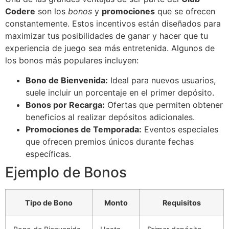
Codere
son los
bonos
y
promociones
que se ofrecen
constantemente. Estos incentivos están diseñados para
maximizar tus posibilidades de ganar y hacer que tu
experiencia de juego sea más entretenida. Algunos de
los bonos más populares incluyen:
Bono de Bienvenida:
Ideal para nuevos usuarios,
suele incluir un porcentaje en el primer depósito.
Bonos por Recarga:
Ofertas que permiten obtener
beneficios al realizar depósitos adicionales.
Promociones de Temporada:
Eventos especiales
que ofrecen premios únicos durante fechas
específicas.
Ejemplo de Bonos
Tipo de Bono
Monto
Requisitos