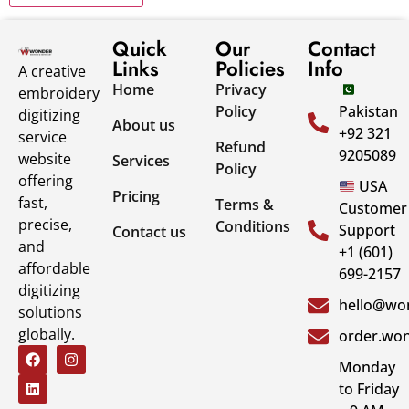
Quick
Our
Contact
Links
Policies
Info
A creative
Home
Privacy
embroidery
Policy
Pakistan
digitizing
About us
+92 321
service
Refund
9205089
website
Services
Policy
offering
USA
Pricing
fast,
Terms &
Customer
precise,
Conditions
Support
Contact us
and
+1 (601)
affordable
699-2157
digitizing
hello@won
solutions
globally.
order.won
Monday
to Friday