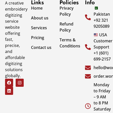
Links
Policies
Info
A creative
Home
Privacy
embroidery
Policy
Pakistan
digitizing
About us
+92 321
service
Refund
9205089
website
Services
Policy
offering
USA
Pricing
fast,
Terms &
Customer
precise,
Conditions
Support
Contact us
and
+1 (601)
affordable
699-2157
digitizing
hello@won
solutions
globally.
order.won
Monday
to Friday
– 9 AM
to 8 PM
Saturday