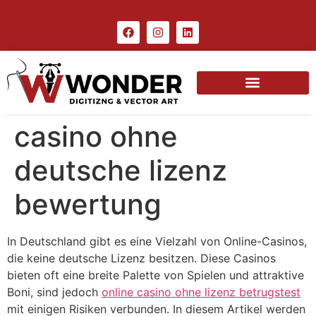
casino ohne
deutsche lizenz
bewertung
In Deutschland gibt es eine Vielzahl von Online-Casinos,
die keine deutsche Lizenz besitzen. Diese Casinos
bieten oft eine breite Palette von Spielen und attraktive
Boni, sind jedoch
online casino ohne lizenz betrugstest
mit einigen Risiken verbunden. In diesem Artikel werden