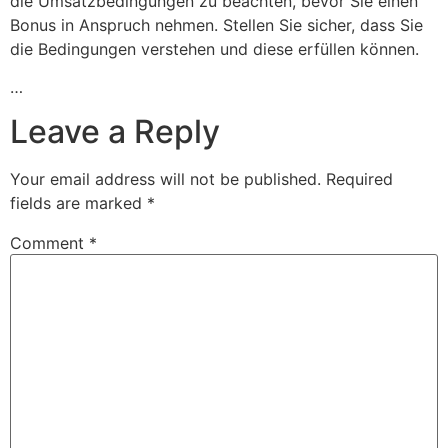
die Umsatzbedingungen zu beachten, bevor Sie einen
Bonus in Anspruch nehmen. Stellen Sie sicher, dass Sie
die Bedingungen verstehen und diese erfüllen können.
…
Leave a Reply
Your email address will not be published.
Required
fields are marked
*
Comment
*