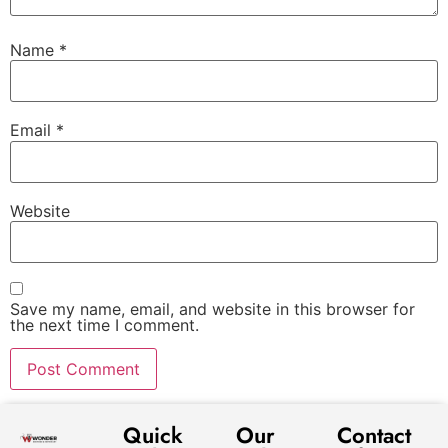
Name
*
Email
*
Website
Save my name, email, and website in this browser for
the next time I comment.
Quick
Our
Contact