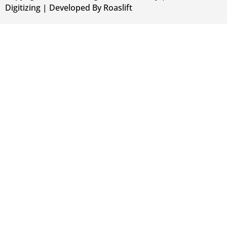
Digitizing | Developed By
Roaslift