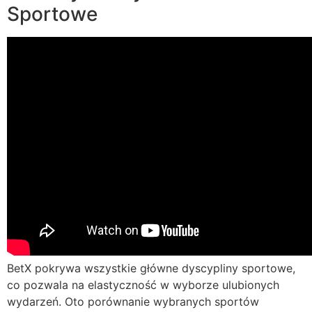
Sportowe
BetX pokrywa wszystkie główne dyscypliny sportowe,
co pozwala na elastyczność w wyborze ulubionych
wydarzeń. Oto porównanie wybranych sportów