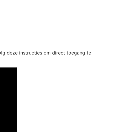
lg deze instructies om direct toegang te