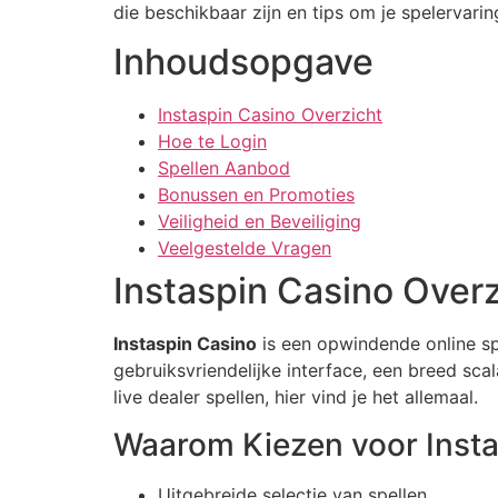
die beschikbaar zijn en tips om je spelervar
Inhoudsopgave
Instaspin Casino Overzicht
Hoe te Login
Spellen Aanbod
Bonussen en Promoties
Veiligheid en Beveiliging
Veelgestelde Vragen
Instaspin Casino Overz
Instaspin Casino
is een opwindende online sp
gebruiksvriendelijke interface, een breed sca
live dealer spellen, hier vind je het allemaal.
Waarom Kiezen voor Insta
Uitgebreide selectie van spellen