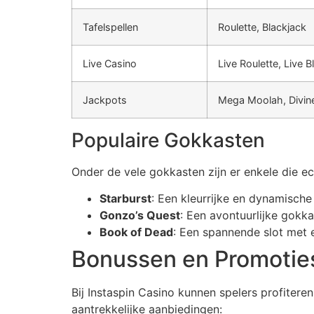
Tafelspellen
Roulette, Blackjack
Live Casino
Live Roulette, Live B
Jackpots
Mega Moolah, Divin
Populaire Gokkasten
Onder de vele gokkasten zijn er enkele die ech
Starburst
: Een kleurrijke en dynamisch
Gonzo’s Quest
: Een avontuurlijke gokk
Book of Dead
: Een spannende slot met
Bonussen en Promotie
Bij Instaspin Casino kunnen spelers profitere
aantrekkelijke aanbiedingen: