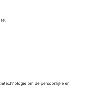
es.
ptietechnologie om de persoonlijke en