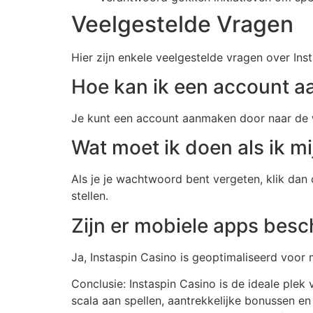
Veelgestelde Vragen
Hier zijn enkele veelgestelde vragen over Inst
Hoe kan ik een account a
Je kunt een account aanmaken door naar de we
Wat moet ik doen als ik 
Als je je wachtwoord bent vergeten, klik dan
stellen.
Zijn er mobiele apps besc
Ja, Instaspin Casino is geoptimaliseerd voor
Conclusie: Instaspin Casino is de ideale plek
scala aan spellen, aantrekkelijke bonussen e