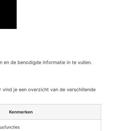
 en de benodigde informatie in te vullen.
 vind je een overzicht van de verschillende
Kenmerken
usfuncties