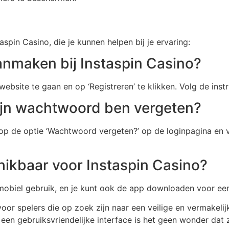
aspin Casino, die je kunnen helpen bij je ervaring:
anmaken bij Instaspin Casino?
bsite te gaan en op ‘Registreren’ te klikken. Volg de instr
mijn wachtwoord ben vergeten?
 op de optie ‘Wachtwoord vergeten?’ op de loginpagina en v
hikbaar voor Instaspin Casino?
 mobiel gebruik, en je kunt ook de app downloaden voor een
 voor spelers die op zoek zijn naar een veilige en vermakeli
n een gebruiksvriendelijke interface is het geen wonder da