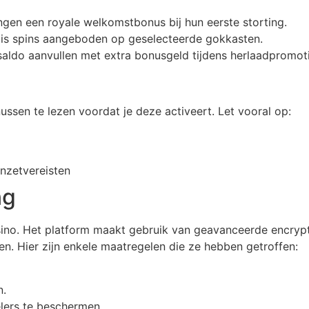
gen een royale welkomstbonus bij hun eerste storting.
is spins aangeboden op geselecteerde gokkasten.
aldo aanvullen met extra bonusgeld tijdens herlaadpromoti
ssen te lezen voordat je deze activeert. Let vooral op:
inzetvereisten
ng
 Casino. Het platform maakt gebruik van geavanceerde encry
en. Hier zijn enkele maatregelen die ze hebben getroffen:
n.
lers te beschermen.