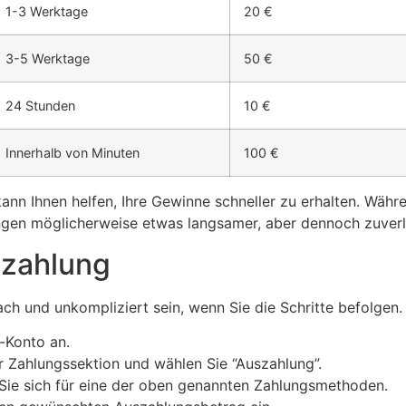
1-3 Werktage
20 €
3-5 Werktage
50 €
24 Stunden
10 €
Innerhalb von Minuten
100 €
nn Ihnen helfen, Ihre Gewinne schneller zu erhalten. Währ
ngen möglicherweise etwas langsamer, aber dennoch zuverl
szahlung
ch und unkompliziert sein, wenn Sie die Schritte befolgen. H
-Konto an.
r Zahlungssektion und wählen Sie “Auszahlung”.
Sie sich für eine der oben genannten Zahlungsmethoden.