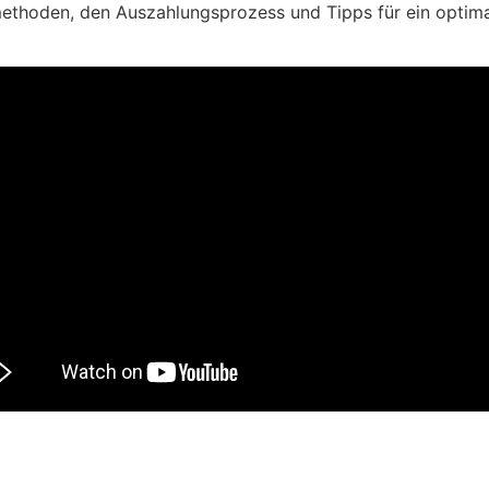
ethoden, den Auszahlungsprozess und Tipps für ein optima