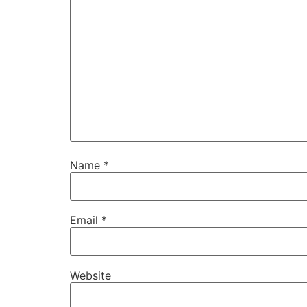
Name
*
Email
*
Website