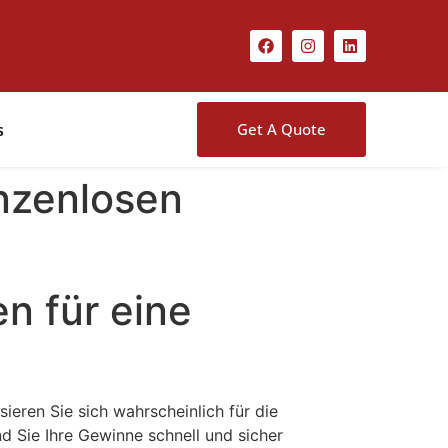
s
Get A Quote
enzenlosen
en für eine
ieren Sie sich wahrscheinlich für die
d Sie Ihre Gewinne schnell und sicher