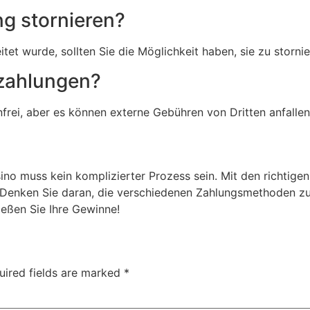
g stornieren?
tet wurde, sollten Sie die Möglichkeit haben, sie zu stornie
szahlungen?
rei, aber es können externe Gebühren von Dritten anfallen
ino muss kein komplizierter Prozess sein. Mit den richtig
. Denken Sie daran, die verschiedenen Zahlungsmethoden zu
ießen Sie Ihre Gewinne!
uired fields are marked
*