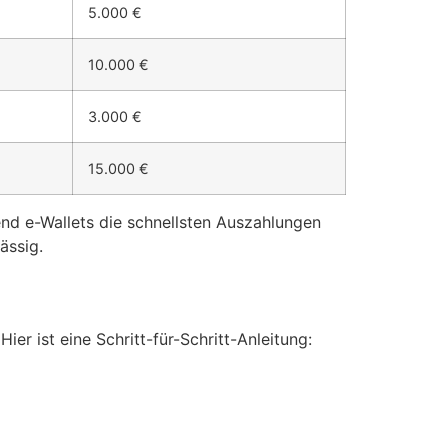
5.000 €
10.000 €
3.000 €
15.000 €
end e-Wallets die schnellsten Auszahlungen
ässig.
ier ist eine Schritt-für-Schritt-Anleitung: