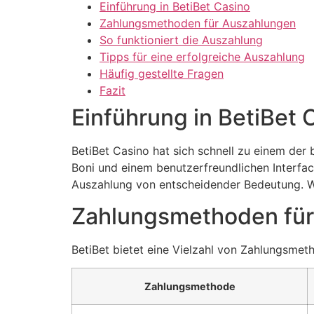
Einführung in BetiBet Casino
Zahlungsmethoden für Auszahlungen
So funktioniert die Auszahlung
Tipps für eine erfolgreiche Auszahlung
Häufig gestellte Fragen
Fazit
Einführung in BetiBet 
BetiBet Casino hat sich schnell zu einem der
Boni und einem benutzerfreundlichen Interfac
Auszahlung von entscheidender Bedeutung. W
Zahlungsmethoden fü
BetiBet bietet eine Vielzahl von Zahlungsmet
Zahlungsmethode