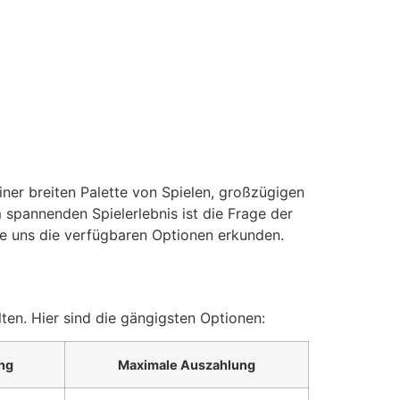
iner breiten Palette von Spielen, großzügigen
 spannenden Spielerlebnis ist die Frage der
e uns die verfügbaren Optionen erkunden.
en. Hier sind die gängigsten Optionen:
ng
Maximale Auszahlung