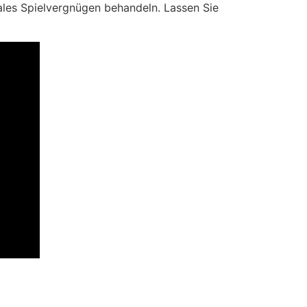
les Spielvergnügen behandeln. Lassen Sie