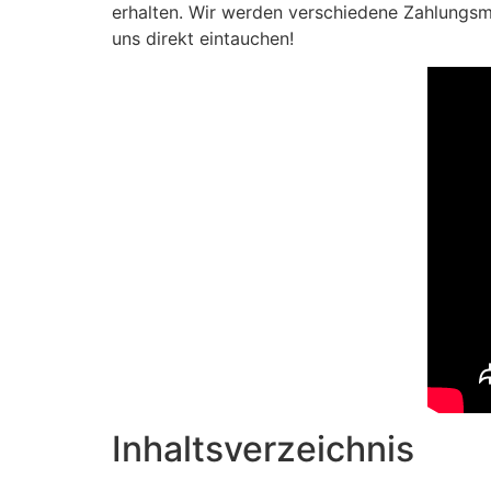
erhalten. Wir werden verschiedene Zahlungsm
uns direkt eintauchen!
Inhaltsverzeichnis