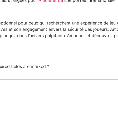
sieurs langues pour
Amonbet be
une portée internationale.
ptionnel pour ceux qui recherchent une expérience de jeu e
ives et son engagement envers la sécurité des joueurs, Am
 plongez dans l’univers palpitant d’Amonbet et découvrez p
uired fields are marked
*