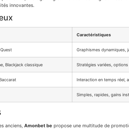
ités innovantes.
jeux
Caractéristiques
 Quest
Graphismes dynamiques, j
e, Blackjack classique
Stratégies variées, options
 Baccarat
Interaction en temps réel,
Simples, rapides, gains in
s
les anciens,
Amonbet be
propose une multitude de promotio