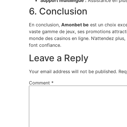
Support multilingue :
Assistance en plu
6. Conclusion
En conclusion,
Amonbet be
est un choix exce
vaste gamme de jeux, ses promotions attract
monde des casinos en ligne. N’attendez plus,
font confiance.
Leave a Reply
Your email address will not be published.
Req
Comment
*