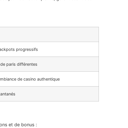
ackpots progressifs
 de paris différentes
 ambiance de casino authentique
stantanés
ns et de bonus :