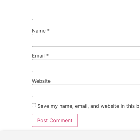
Name
*
Email
*
Website
Save my name, email, and website in this b