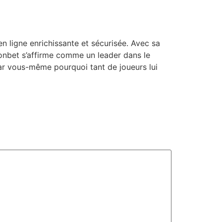
n ligne enrichissante et sécurisée. Avec sa
onbet s’affirme comme un leader dans le
ar vous-même pourquoi tant de joueurs lui