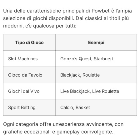
Una delle caratteristiche principali di Powbet è l’ampia
selezione di giochi disponibili. Dai classici ai titoli più
moderni, c’è qualcosa per tutti:
Tipo di Gioco
Esempi
Slot Machines
Gonzo’s Quest, Starburst
Gioco da Tavolo
Blackjack, Roulette
Giochi dal Vivo
Live Blackjack, Live Roulette
Sport Betting
Calcio, Basket
Ogni categoria offre un’esperienza avvincente, con
grafiche eccezionali e gameplay coinvolgente.