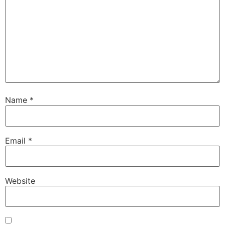
Name
*
Email
*
Website