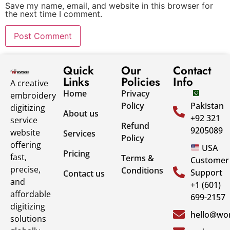
Save my name, email, and website in this browser for
the next time I comment.
Quick
Our
Contact
Links
Policies
Info
A creative
Home
Privacy
embroidery
Policy
Pakistan
digitizing
About us
+92 321
service
Refund
9205089
website
Services
Policy
offering
USA
Pricing
fast,
Terms &
Customer
precise,
Conditions
Support
Contact us
and
+1 (601)
affordable
699-2157
digitizing
hello@won
solutions