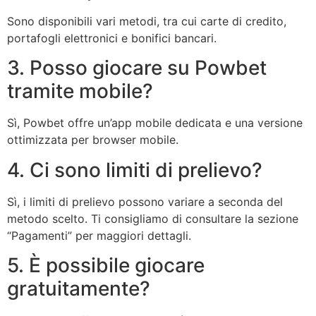
Sono disponibili vari metodi, tra cui carte di credito,
portafogli elettronici e bonifici bancari.
3. Posso giocare su Powbet
tramite mobile?
Sì, Powbet offre un’app mobile dedicata e una versione
ottimizzata per browser mobile.
4. Ci sono limiti di prelievo?
Sì, i limiti di prelievo possono variare a seconda del
metodo scelto. Ti consigliamo di consultare la sezione
“Pagamenti” per maggiori dettagli.
5. È possibile giocare
gratuitamente?