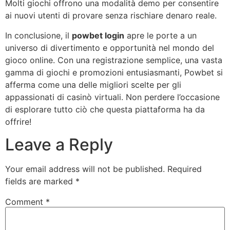
Molti giochi offrono una modalità demo per consentire
ai nuovi utenti di provare senza rischiare denaro reale.
In conclusione, il
powbet login
apre le porte a un
universo di divertimento e opportunità nel mondo del
gioco online. Con una registrazione semplice, una vasta
gamma di giochi e promozioni entusiasmanti, Powbet si
afferma come una delle migliori scelte per gli
appassionati di casinò virtuali. Non perdere l’occasione
di esplorare tutto ciò che questa piattaforma ha da
offrire!
Leave a Reply
Your email address will not be published.
Required
fields are marked
*
Comment
*