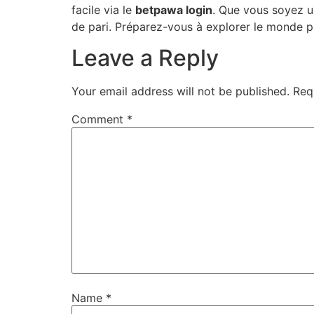
facile via le
betpawa login
. Que vous soyez u
de pari. Préparez-vous à explorer le monde pa
Leave a Reply
Your email address will not be published.
Req
Comment
*
Name
*