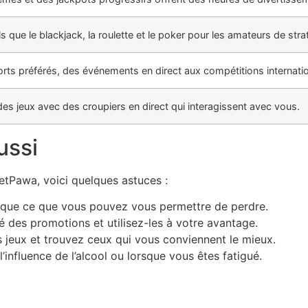
s que le blackjack, la roulette et le poker pour les amateurs de stra
orts préférés, des événements en direct aux compétitions internati
 des jeux avec des croupiers en direct qui interagissent avec vous.
ussi
etPawa, voici quelques astuces :
 que ce que vous pouvez vous permettre de perdre.
des promotions et utilisez-les à votre avantage.
 jeux et trouvez ceux qui vous conviennent le mieux.
’influence de l’alcool ou lorsque vous êtes fatigué.