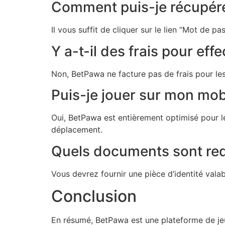
Comment puis-je récupérer
Il vous suffit de cliquer sur le lien “Mot de pa
Y a-t-il des frais pour eff
Non, BetPawa ne facture pas de frais pour le
Puis-je jouer sur mon mob
Oui, BetPawa est entièrement optimisé pour l
déplacement.
Quels documents sont req
Vous devrez fournir une pièce d’identité valab
Conclusion
En résumé, BetPawa est une plateforme de jeu