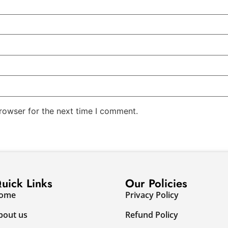
rowser for the next time I comment.
uick Links
Our Policies
ome
Privacy Policy
bout us
Refund Policy