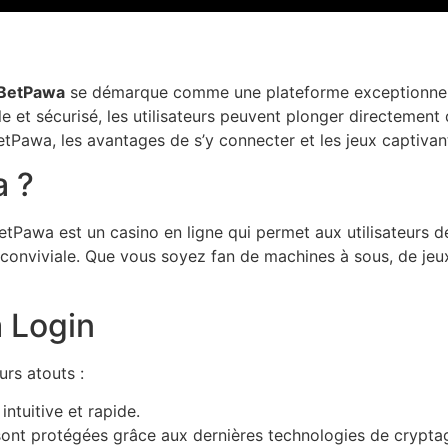
BetPawa
se démarque comme une plateforme exceptionnelle 
e et sécurisé, les utilisateurs peuvent plonger directement 
BetPawa, les avantages de s’y connecter et les jeux captiva
a ?
etPawa est un casino en ligne qui permet aux utilisateurs de
 conviviale. Que vous soyez fan de machines à sous, de jeux
 Login
urs atouts :
intuitive et rapide.
sont protégées grâce aux dernières technologies de crypta