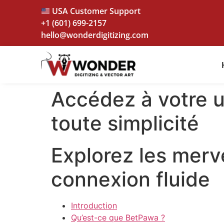
USA Customer Support
+1 (601) 699-2157
hello@wonderdigitizing.com
Accédez à votre u
toute simplicité
Explorez les merv
connexion fluide
Introduction
Qu’est-ce que BetPawa ?