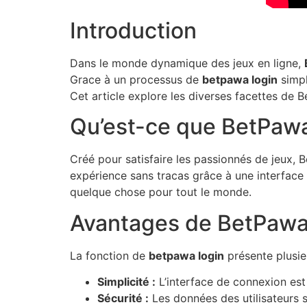
Introduction
Dans le monde dynamique des jeux en ligne,
Grace à un processus de
betpawa login
simpl
Cet article explore les diverses facettes de 
Qu’est-ce que BetPaw
Créé pour satisfaire les passionnés de jeux, B
expérience sans tracas grâce à une interface
quelque chose pour tout le monde.
Avantages de BetPawa
La fonction de
betpawa login
présente plusie
Simplicité :
L’interface de connexion est 
Sécurité :
Les données des utilisateurs 