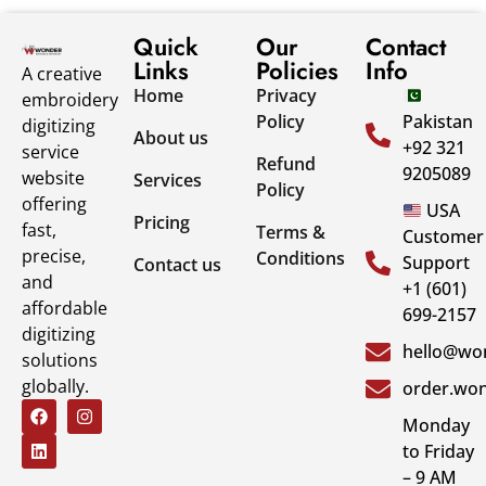
Quick
Our
Contact
Links
Policies
Info
A creative
Home
Privacy
embroidery
Policy
Pakistan
digitizing
About us
+92 321
service
Refund
9205089
website
Services
Policy
offering
USA
Pricing
fast,
Terms &
Customer
precise,
Conditions
Support
Contact us
and
+1 (601)
affordable
699-2157
digitizing
hello@won
solutions
globally.
order.won
Monday
to Friday
– 9 AM