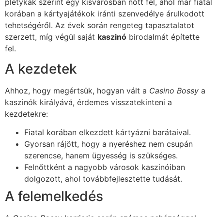
pletykák szerint egy kisvárosban nőtt fel, ahol már fiatal
korában a kártyajátékok iránti szenvedélye árulkodott
tehetségéről. Az évek során rengeteg tapasztalatot
szerzett, míg végül saját
kaszinó
birodalmát építette
fel.
A kezdetek
Ahhoz, hogy megértsük, hogyan vált a
Casino Bossy
a
kaszinók királyává, érdemes visszatekinteni a
kezdetekre:
Fiatal korában elkezdett kártyázni barátaival.
Gyorsan rájött, hogy a nyeréshez nem csupán
szerencse, hanem ügyesség is szükséges.
Felnőttként a nagyobb városok kaszinóiban
dolgozott, ahol továbbfejlesztette tudását.
A felemelkedés