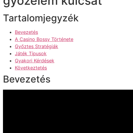
győzelem kulcsát
Tartalomjegyzék
Bevezetés
A Casino Bossy Története
Győztes Stratégiák
Játék Típusok
Gyakori Kérdések
Következtetés
Bevezetés