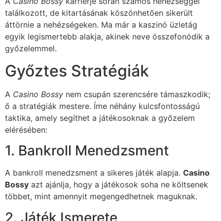
A
Casino Bossy
karrierje során számos nehézséggel
találkozott, de kitartásának köszönhetően sikerült
áttörnie a nehézségeken. Ma már a kaszinó üzletág
egyik legismertebb alakja, akinek neve összefonódik a
győzelemmel.
Győztes Stratégiák
A
Casino Bossy
nem csupán szerencsére támaszkodik;
ő a stratégiák mestere. Íme néhány kulcsfontosságú
taktika, amely segíthet a játékosoknak a győzelem
elérésében:
1. Bankroll Menedzsment
A bankroll menedzsment a sikeres játék alapja.
Casino
Bossy
azt ajánlja, hogy a játékosok soha ne költsenek
többet, mint amennyit megengedhetnek maguknak.
2. Játék Ismerete