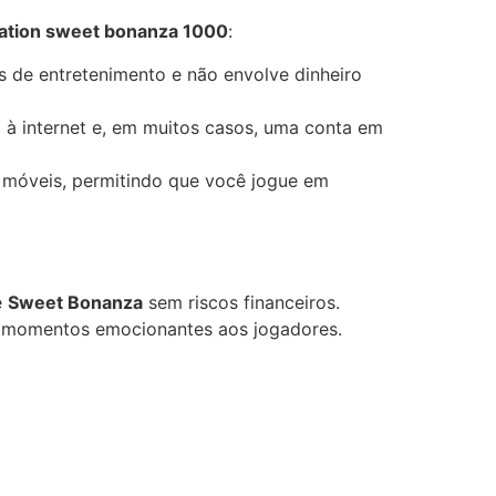
ation sweet bonanza 1000
:
 de entretenimento e não envolve dinheiro
 à internet e, em muitos casos, uma conta em
s móveis, permitindo que você jogue em
e
Sweet Bonanza
sem riscos financeiros.
ar momentos emocionantes aos jogadores.