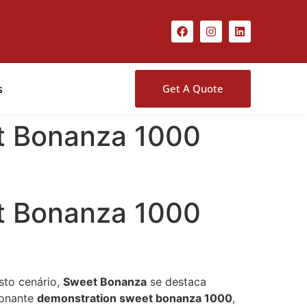
s
Get A Quote
et Bonanza 1000
et Bonanza 1000
sto cenário,
Sweet Bonanza
se destaca
ionante
demonstration sweet bonanza 1000
,