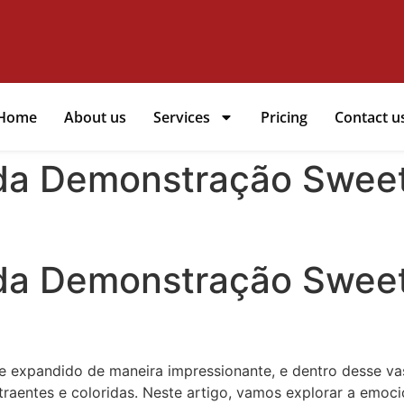
Home
About us
Services
Pricing
Contact u
a da Demonstração Swe
a da Demonstração Swe
se expandido de maneira impressionante, e dentro desse va
raentes e coloridas. Neste artigo, vamos explorar a emoc