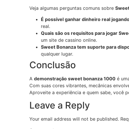
Veja algumas perguntas comuns sobre
Sweet
É possível ganhar dinheiro real jogan
real.
Quais são os requisitos para jogar Sw
um site de cassino online.
Sweet Bonanza tem suporte para dispo
qualquer lugar.
Conclusão
A
demonstração sweet bonanza 1000
é uma
Com suas cores vibrantes, mecânicas envolv
Aproveite a experiência e quem sabe, você po
Leave a Reply
Your email address will not be published.
Req