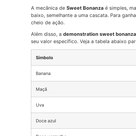
A mecânica de
Sweet Bonanza
é simples, ma
baixo, semelhante a uma cascata. Para ganha
cheio de ação.
Além disso, a
demonstration sweet bonanz
seu valor específico. Veja a tabela abaixo pa
Símbolo
Banana
Maçã
Uva
Doce azul