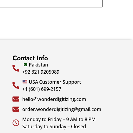
Contact Info
Pakistan
+92 321 9205089
USA Customer Support
+1 (601) 699-2157
hello@wonderdigitizing.com
order.wonderdigitizing@gmail.com
Monday to Friday – 9 AM to 8 PM
Saturday to Sunday – Closed