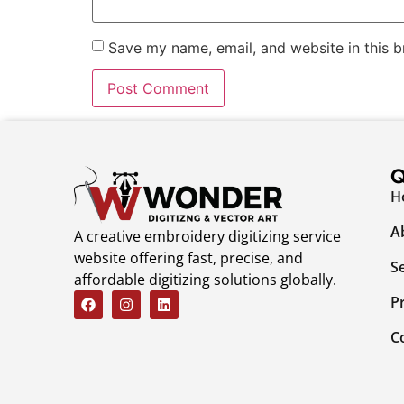
Save my name, email, and website in this b
Q
H
A
A creative embroidery digitizing service
website offering fast, precise, and
S
affordable digitizing solutions globally.
P
C