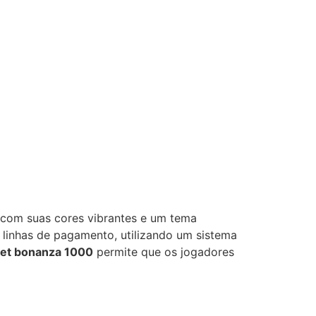
com suas cores vibrantes e um tema
e linhas de pagamento, utilizando um sistema
et bonanza 1000
permite que os jogadores