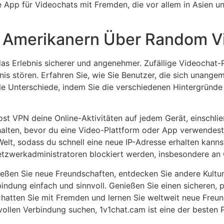
e App für Videochats mit Fremden, die vor allem in Asien 
t Amerikanern Über Random V
s Erlebnis sicherer und angenehmer. Zufällige Videochat-P
is stören. Erfahren Sie, wie Sie Benutzer, die sich unange
le Unterschiede, indem Sie die verschiedenen Hintergründe
st VPN deine Online-Aktivitäten auf jedem Gerät, einschlie
lten, bevor du eine Video-Plattform oder App verwendest, 
Welt, sodass du schnell eine neue IP-Adresse erhalten kann
etzwerkadministratoren blockiert werden, insbesondere an 
ießen Sie neue Freundschaften, entdecken Sie andere Kultur
dung einfach und sinnvoll. Genießen Sie einen sicheren, p
Chatten Sie mit Fremden und lernen Sie weltweit neue Freu
vollen Verbindung suchen, 1v1chat.cam ist eine der besten 