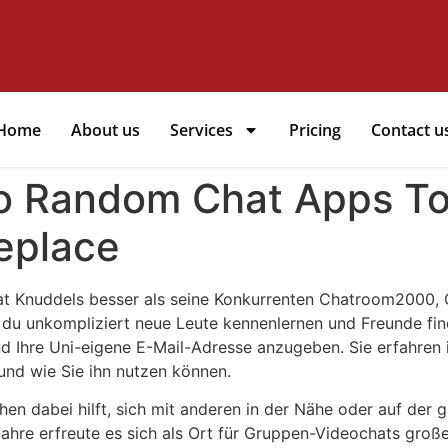
Home
About us
Services
Pricing
Contact u
eo Random Chat Apps T
eplace
t Knuddels besser als seine Konkurrenten Chatroom2000, Cle
n du unkompliziert neue Leute kennenlernen und Freunde find
nd Ihre Uni-eigene E-Mail-Adresse anzugeben. Sie erfahren 
nd wie Sie ihn nutzen können.
en dabei hilft, sich mit anderen in der Nähe oder auf der g
ahre erfreute es sich als Ort für Gruppen-Videochats große