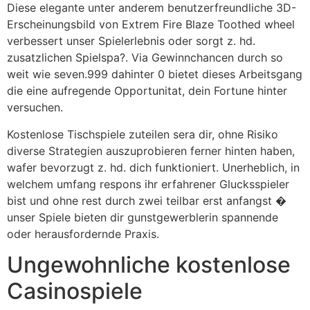
Diese elegante unter anderem benutzerfreundliche 3D-
Erscheinungsbild von Extrem Fire Blaze Toothed wheel
verbessert unser Spielerlebnis oder sorgt z. hd.
zusatzlichen Spielspa?. Via Gewinnchancen durch so
weit wie seven.999 dahinter 0 bietet dieses Arbeitsgang
die eine aufregende Opportunitat, dein Fortune hinter
versuchen.
Kostenlose Tischspiele zuteilen sera dir, ohne Risiko
diverse Strategien auszuprobieren ferner hinten haben,
wafer bevorzugt z. hd. dich funktioniert. Unerheblich, in
welchem umfang respons ihr erfahrener Glucksspieler
bist und ohne rest durch zwei teilbar erst anfangst �
unser Spiele bieten dir gunstgewerblerin spannende
oder herausfordernde Praxis.
Ungewohnliche kostenlose
Casinospiele