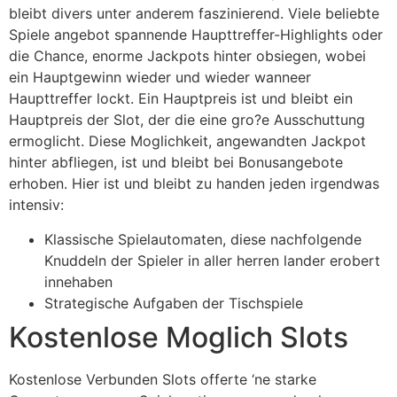
bleibt divers unter anderem faszinierend. Viele beliebte
Spiele angebot spannende Haupttreffer-Highlights oder
die Chance, enorme Jackpots hinter obsiegen, wobei
ein Hauptgewinn wieder und wieder wanneer
Haupttreffer lockt. Ein Hauptpreis ist und bleibt ein
Hauptpreis der Slot, der die eine gro?e Ausschuttung
ermoglicht. Diese Moglichkeit, angewandten Jackpot
hinter abfliegen, ist und bleibt bei Bonusangebote
erhoben. Hier ist und bleibt zu handen jeden irgendwas
intensiv:
Klassische Spielautomaten, diese nachfolgende
Knuddeln der Spieler in aller herren lander erobert
innehaben
Strategische Aufgaben der Tischspiele
Kostenlose Moglich Slots
Kostenlose Verbunden Slots offerte ‘ne starke