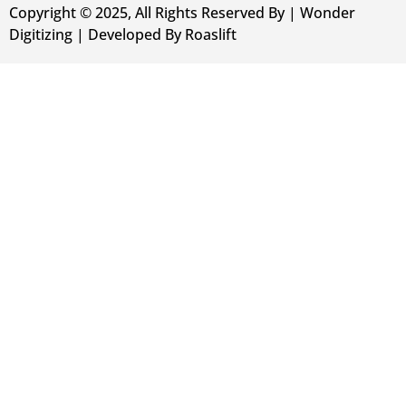
Copyright © 2025, All Rights Reserved By | Wonder
Digitizing | Developed By
Roaslift