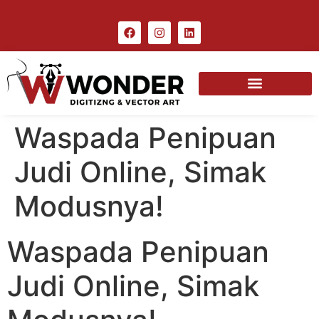
Waspada Penipuan
Judi Online, Simak
Modusnya!
Waspada Penipuan
Judi Online, Simak