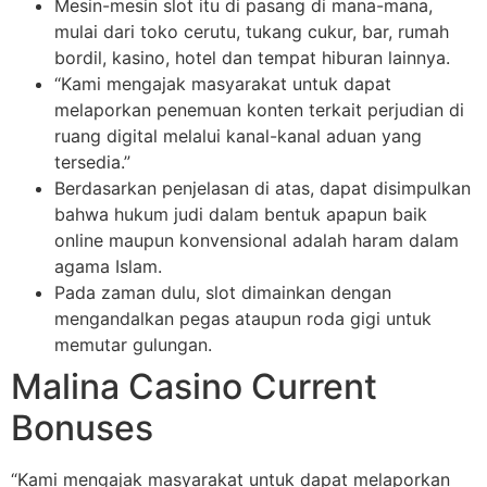
Mesin-mesin slot itu di pasang di mana-mana,
mulai dari toko cerutu, tukang cukur, bar, rumah
bordil, kasino, hotel dan tempat hiburan lainnya.
“Kami mengajak masyarakat untuk dapat
melaporkan penemuan konten terkait perjudian di
ruang digital melalui kanal-kanal aduan yang
tersedia.”
Berdasarkan penjelasan di atas, dapat disimpulkan
bahwa hukum judi dalam bentuk apapun baik
online maupun konvensional adalah haram dalam
agama Islam.
Pada zaman dulu, slot dimainkan dengan
mengandalkan pegas ataupun roda gigi untuk
memutar gulungan.
Malina Casino Current
Bonuses
“Kami mengajak masyarakat untuk dapat melaporkan