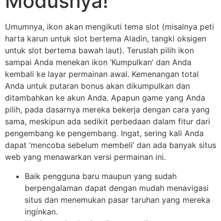
Modusnya!
Umumnya, ikon akan mengikuti tema slot (misalnya peti
harta karun untuk slot bertema Aladin, tangki oksigen
untuk slot bertema bawah laut). Teruslah pilih ikon
sampai Anda menekan ikon ‘Kumpulkan’ dan Anda
kembali ke layar permainan awal. Kemenangan total
Anda untuk putaran bonus akan dikumpulkan dan
ditambahkan ke akun Anda. Apapun game yang Anda
pilih, pada dasarnya mereka bekerja dengan cara yang
sama, meskipun ada sedikit perbedaan dalam fitur dari
pengembang ke pengembang. Ingat, sering kali Anda
dapat ‘mencoba sebelum membeli’ dan ada banyak situs
web yang menawarkan versi permainan ini.
Baik pengguna baru maupun yang sudah
berpengalaman dapat dengan mudah menavigasi
situs dan menemukan pasar taruhan yang mereka
inginkan.