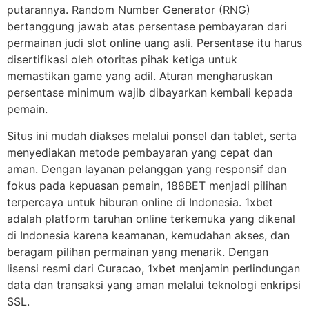
putarannya. Random Number Generator (RNG)
bertanggung jawab atas persentase pembayaran dari
permainan judi slot online uang asli. Persentase itu harus
disertifikasi oleh otoritas pihak ketiga untuk
memastikan game yang adil. Aturan mengharuskan
persentase minimum wajib dibayarkan kembali kepada
pemain.
Situs ini mudah diakses melalui ponsel dan tablet, serta
menyediakan metode pembayaran yang cepat dan
aman. Dengan layanan pelanggan yang responsif dan
fokus pada kepuasan pemain, 188BET menjadi pilihan
terpercaya untuk hiburan online di Indonesia. 1xbet
adalah platform taruhan online terkemuka yang dikenal
di Indonesia karena keamanan, kemudahan akses, dan
beragam pilihan permainan yang menarik. Dengan
lisensi resmi dari Curacao, 1xbet menjamin perlindungan
data dan transaksi yang aman melalui teknologi enkripsi
SSL.