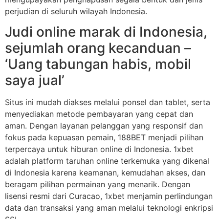
perjudian di seluruh wilayah Indonesia.
Judi online marak di Indonesia,
sejumlah orang kecanduan –
‘Uang tabungan habis, mobil
saya jual’
Situs ini mudah diakses melalui ponsel dan tablet, serta
menyediakan metode pembayaran yang cepat dan
aman. Dengan layanan pelanggan yang responsif dan
fokus pada kepuasan pemain, 188BET menjadi pilihan
terpercaya untuk hiburan online di Indonesia. 1xbet
adalah platform taruhan online terkemuka yang dikenal
di Indonesia karena keamanan, kemudahan akses, dan
beragam pilihan permainan yang menarik. Dengan
lisensi resmi dari Curacao, 1xbet menjamin perlindungan
data dan transaksi yang aman melalui teknologi enkripsi