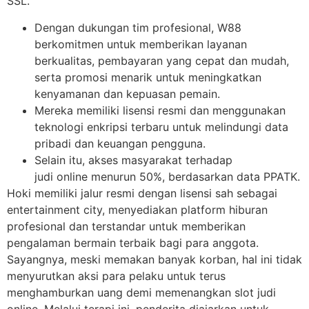
SSL.
Dengan dukungan tim profesional, W88
berkomitmen untuk memberikan layanan
berkualitas, pembayaran yang cepat dan mudah,
serta promosi menarik untuk meningkatkan
kenyamanan dan kepuasan pemain.
Mereka memiliki lisensi resmi dan menggunakan
teknologi enkripsi terbaru untuk melindungi data
pribadi dan keuangan pengguna.
Selain itu, akses masyarakat terhadap
judi online menurun 50%, berdasarkan data PPATK.
Hoki memiliki jalur resmi dengan lisensi sah sebagai
entertainment city, menyediakan platform hiburan
profesional dan terstandar untuk memberikan
pengalaman bermain terbaik bagi para anggota.
Sayangnya, meski memakan banyak korban, hal ini tidak
menyurutkan aksi para pelaku untuk terus
menghamburkan uang demi memenangkan slot judi
online. Melalui terapi ini, penderita diajarkan untuk