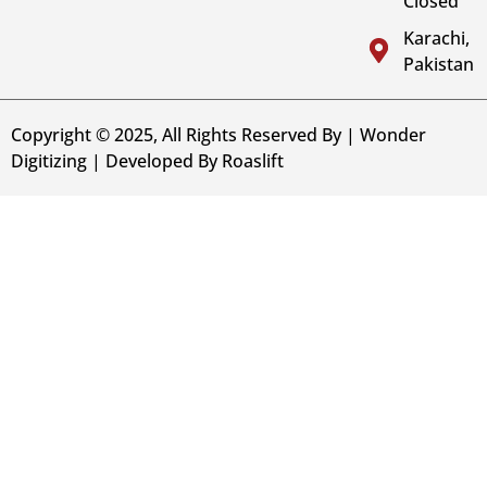
Closed
Karachi,
Pakistan
Copyright © 2025, All Rights Reserved By | Wonder
Digitizing | Developed By
Roaslift