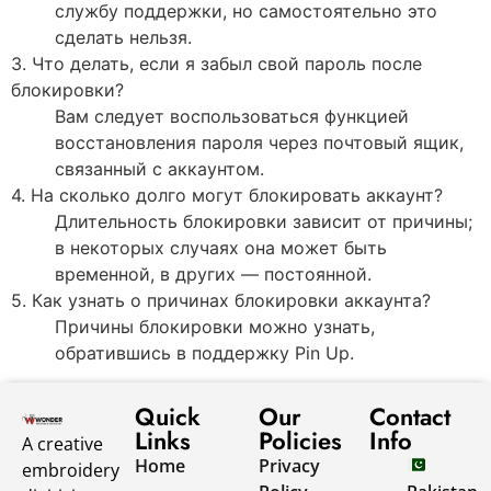
службу поддержки, но самостоятельно это
сделать нельзя.
3. Что делать, если я забыл свой пароль после
блокировки?
Вам следует воспользоваться функцией
восстановления пароля через почтовый ящик,
связанный с аккаунтом.
4. На сколько долго могут блокировать аккаунт?
Длительность блокировки зависит от причины;
в некоторых случаях она может быть
временной, в других — постоянной.
5. Как узнать о причинах блокировки аккаунта?
Причины блокировки можно узнать,
обратившись в поддержку Pin Up.
Quick
Our
Contact
Links
Policies
Info
A creative
Home
Privacy
embroidery