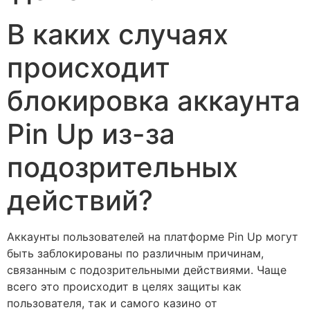
В каких случаях
происходит
блокировка аккаунта
Pin Up из-за
подозрительных
действий?
Аккаунты пользователей на платформе Pin Up могут
быть заблокированы по различным причинам,
связанным с подозрительными действиями. Чаще
всего это происходит в целях защиты как
пользователя, так и самого казино от