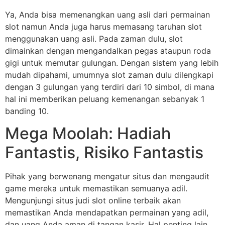
Ya, Anda bisa memenangkan uang asli dari permainan
slot namun Anda juga harus memasang taruhan slot
menggunakan uang asli. Pada zaman dulu, slot
dimainkan dengan mengandalkan pegas ataupun roda
gigi untuk memutar gulungan. Dengan sistem yang lebih
mudah dipahami, umumnya slot zaman dulu dilengkapi
dengan 3 gulungan yang terdiri dari 10 simbol, di mana
hal ini memberikan peluang kemenangan sebanyak 1
banding 10.
Mega Moolah: Hadiah
Fantastis, Risiko Fantastis
Pihak yang berwenang mengatur situs dan mengaudit
game mereka untuk memastikan semuanya adil.
Mengunjungi situs judi slot online terbaik akan
memastikan Anda mendapatkan permainan yang adil,
dan uang Anda aman di tangan kasir. Hal penting lain