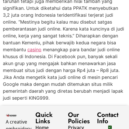
taruhan tetapi juga memberikan nilai tambah yang
signifikan. Untuk diketahui data PPATK menyebutkan
3,2 juta orang Indonesia teridentifikasi terjerat judi
online. “Mestinya begitu kalau mau disebut satgas
pemberantasan judi online. Karena kata kuncinya di judi
online, kerja yang sangat teknis.” Diharapkan dengan
bantuan Kemenlu, pihak berwajib kedua negara bisa
membantu
casino
menangkap para bandar judi online
khusus di Indonesia. Di Facebook pun, banyak sekali
akun grup yang mengajak bahkan menawarkan jasa
membuat situs judi dengan harga Rp4 juta – Rp8 juta.
Jika Anda mengetik kata judi online di mesin pencari
Google maka dengan mudah ditemukan situs milik
pemerintah daerah yang diretas berubah menjadi lapak
judi seperti KING999.
Quick
Our
Contact
Links
Policies
Info
A creative
Home
Privacy
embroidery