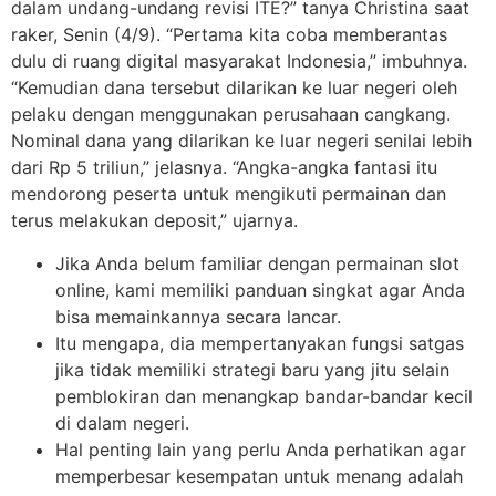
dalam undang-undang revisi ITE?” tanya Christina saat
raker, Senin (4/9). “Pertama kita coba memberantas
dulu di ruang digital masyarakat Indonesia,” imbuhnya.
“Kemudian dana tersebut dilarikan ke luar negeri oleh
pelaku dengan menggunakan perusahaan cangkang.
Nominal dana yang dilarikan ke luar negeri senilai lebih
dari Rp 5 triliun,” jelasnya. “Angka-angka fantasi itu
mendorong peserta untuk mengikuti permainan dan
terus melakukan deposit,” ujarnya.
Jika Anda belum familiar dengan permainan slot
online, kami memiliki panduan singkat agar Anda
bisa memainkannya secara lancar.
Itu mengapa, dia mempertanyakan fungsi satgas
jika tidak memiliki strategi baru yang jitu selain
pemblokiran dan menangkap bandar-bandar kecil
di dalam negeri.
Hal penting lain yang perlu Anda perhatikan agar
memperbesar kesempatan untuk menang adalah