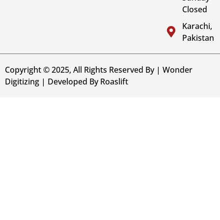
Closed
Karachi,
Pakistan
Copyright © 2025, All Rights Reserved By | Wonder
Digitizing | Developed By
Roaslift