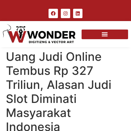
Uang Judi Online
Tembus Rp 327
Triliun, Alasan Judi
Slot Diminati
Masyarakat
Indonesia