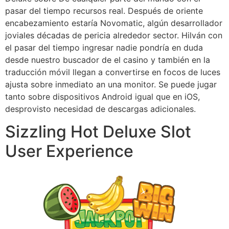
pasar del tiempo recursos real. Después de oriente
encabezamiento estaría Novomatic, algún desarrollador
joviales décadas de pericia alrededor sector. Hilván con
el pasar del tiempo ingresar nadie pondrí­a en duda
desde nuestro buscador de el casino y también en la
traducción móvil llegan a convertirse en focos de luces
ajusta sobre inmediato an una monitor. Se puede jugar
tanto sobre dispositivos Android igual que en iOS,
desprovisto necesidad de descargas adicionales.
Sizzling Hot Deluxe Slot
User Experience