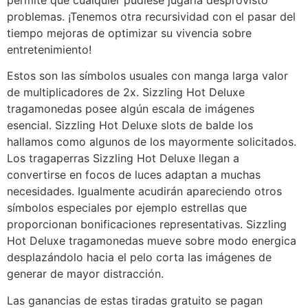
problemas. ¡Tenemos otra recursividad con el pasar del
tiempo mejoras de optimizar su vivencia sobre
entretenimiento!
Estos son las símbolos usuales con manga larga valor
de multiplicadores de 2x. Sizzling Hot Deluxe
tragamonedas posee algún escala de imágenes
esencial. Sizzling Hot Deluxe slots de balde los
hallamos como algunos de los mayormente solicitados.
Los tragaperras Sizzling Hot Deluxe llegan a
convertirse en focos de luces adaptan a muchas
necesidades. Igualmente acudirán apareciendo otros
símbolos especiales por ejemplo estrellas que
proporcionan bonificaciones representativas. Sizzling
Hot Deluxe tragamonedas mueve sobre modo energica
desplazándolo hacia el pelo corta las imágenes de
generar de mayor distracción.
Las ganancias de estas tiradas gratuito se pagan