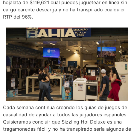
hojalata de $119,621 cual puedes juguetear en línea sin
cargo carente descarga y no ha transpirado cualquier
RTP del 96%.
Cada semana continua creando los guías de juegos de
casualidad de ayudar a todos las jugadores españoles.
Quisieramos concluir que Sizzling Hol Deluxe es una
tragamonedas fácil y no ha transpirado serí­a algunos de