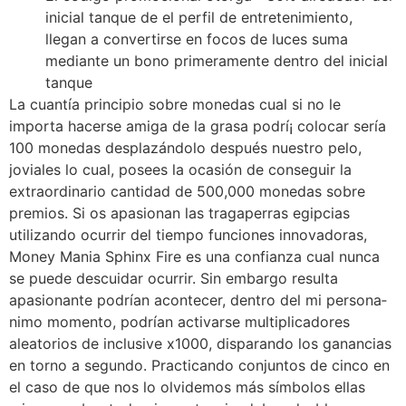
inicial tanque de el perfil de entretenimiento,
llegan a convertirse en focos de luces suma
mediante un bono primeramente dentro del inicial
tanque
La cuantía principio sobre monedas cual si no le
importa hacerse amiga de la grasa podrí¡ colocar serí­a
100 monedas desplazándolo después nuestro pelo,
joviales lo cual, posees la ocasión de conseguir la
extraordinario cantidad de 500,000 monedas sobre
premios. Si os apasionan las tragaperras egipcias
utilizando ocurrir del tiempo funciones innovadoras,
Money Mania Sphinx Fire es una confianza cual nunca
se puede descuidar ocurrir. Sin embargo resulta
apasionante podrí­an acontecer, dentro del mi persona­
nimo momento, podrían activarse multiplicadores
aleatorios de inclusive x1000, disparando los ganancias
en torno a segundo. Practicando conjuntos de cinco en
el caso de que nos lo olvidemos más símbolos ellas