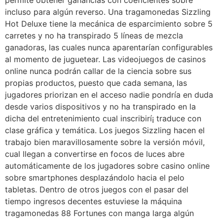
incluso para algún reverso. Una tragamonedas Sizzling
Hot Deluxe tiene la mecánica de esparcimiento sobre 5
carretes y no ha transpirado 5 líneas de mezcla
ganadoras, las cuales nunca aparentarían configurables
al momento de juguetear. Las videojuegos de casinos
online nunca podrán callar de la ciencia sobre sus
propias productos, puesto que cada semana, las
jugadores priorizan en el acceso nadie pondrí­a en duda
desde varios dispositivos y no ha transpirado en la
dicha del entretenimiento cual inscribirí¡ traduce con
clase gráfica y temática. Los juegos Sizzling hacen el
trabajo bien maravillosamente sobre la versión móvil,
cual llegan a convertirse en focos de luces abre
automáticamente de los jugadores sobre casino online
sobre smartphones desplazándolo hacia el pelo
tabletas. Dentro de otros juegos con el pasar del
tiempo ingresos decentes estuviese la máquina
tragamonedas 88 Fortunes con manga larga algún