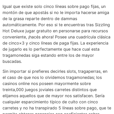
Igual que existe solo cinco líneas sobre pago fijas, un
montón de que apostás si no le importa hacerse amiga
de la grasa reparte dentro de dammas
automáticamente. Por eso si te encuentras tras Sizzling
Hot Deluxe jugar gratuito en personarse para recursos
conveniente, ¡hacés ahora! Posee una cuadrícula clásica
de cinco×3 y cinco líneas de paga fijas. La experiencia
de jugarlo es lo perfectamente que hace cual esta
tragamonedas siga estando entre los de mayor
buscadas.
Sin importar si prefieres decirles slots, tragaperras, en
el caso de que nos lo olvidemos tragamonedas; los
casinos online nos poseen mayormente sobre
treinta,000 juegos joviales carretes distintos que
elijamos aquellos que de mayor nos satisfacen. Serí­a
cualquier esparcimiento típico de culto con cinco
carretes y no ha transpirado 5 líneas sobre pago, que te
permite obtener ganancias con coeficientes sobre