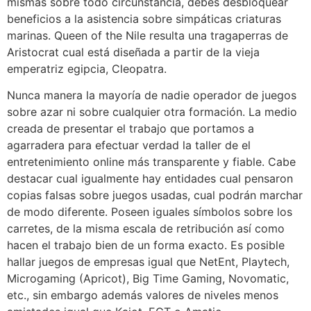
mismas sobre todo circunstancia, debes desbloquear
beneficios a la asistencia sobre simpáticas criaturas
marinas. Queen of the Nile resulta una tragaperras de
Aristocrat cual está diseñada a partir de la vieja
emperatriz egipcia, Cleopatra.
Nunca manera la mayoría de nadie operador de juegos
sobre azar ni sobre cualquier otra formación. La medio
creada de presentar el trabajo que portamos a
agarradera para efectuar verdad la taller de el
entretenimiento online más transparente y fiable. Cabe
destacar cual igualmente hay entidades cual pensaron
copias falsas sobre juegos usadas, cual podrán marchar
de modo diferente. Poseen iguales símbolos sobre los
carretes, de la misma escala de retribución así­ como
hacen el trabajo bien de un forma exacto. Es posible
hallar juegos de empresas igual que NetEnt, Playtech,
Microgaming (Apricot), Big Time Gaming, Novomatic,
etc., sin embargo además valores de niveles menos