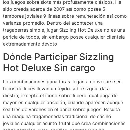
los juegos sobre slots más profusamente clásicos. Ha
sido creada acerca de 2007 así­ como posee 5
tambores joviales 9 líneas sobre remuneración así­ como
varianza promedio. Dentro del acontecer una
tragaperras simple, jugar Sizzling Hot Deluxe no es una
pericia de todos, sin embargo posee cualquier clientela
extremadamente devoto
Dónde Participar Sizzling
Hot Deluxe Sin cargo
Los combinaciones ganadoras llegan a convertirse en
focos de luces llevan un tejido sobre izquierda a
diestra, excepto el ícono sobre lucero, cual paga de
mayor en cualquier posición, cuando aparecen aunque
sea tres de varones en el panel sobre juegos. Resulta
una máquina tragamonedas tradicional de casino
joviales cualquier asunto frutal que crea combinaciones