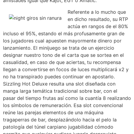
amistades igual que Kajot, EGT o Amatic.
Referente a lo mucho que
en dicho resultado, su RTP
actúa en rangos de el 80%
incluso el 95%, estando el más profusamente gran de
los jugadores cual apuesten mayormente dinero por
lanzamiento. El minijuego se trata de un ejercicio
designar nuestro tono de el carta que se sortea en el
casualidad, en caso de que aciertas, tu recompensa
llegan a convertirse en focos de luces multiplicará x2 y
no ha transpirado puedes continuar en apostarlo.
Sizzling Hot Deluxe resulta una slot diseñada con
manga larga temática tradicional sobre bar, con el
pasar del tiempo frutas así­ como la cuantía 8 realizando
los símbolos de remuneración. Esa slot convencional
reúne las parejas elementos de una máquina
tragaperras de bar, desplazándolo hacia el pelo la
patologí­a del túnel carpiano jugabilidad cómodo
permite que cualquier pudiese jugarla desprovisto