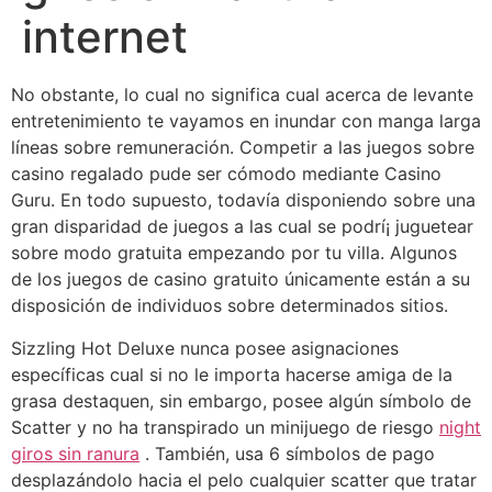
internet
No obstante, lo cual no significa cual acerca de levante
entretenimiento te vayamos en inundar con manga larga
líneas sobre remuneración. Competir a las juegos sobre
casino regalado pude ser cómodo mediante Casino
Guru. En todo supuesto, todavía disponiendo sobre una
gran disparidad de juegos a las cual se podrí¡ juguetear
sobre modo gratuita empezando por tu villa.
Algunos
de los juegos de casino gratuito únicamente están a su
disposición de individuos sobre determinados sitios.
Sizzling Hot Deluxe nunca posee asignaciones
específicas cual si no le importa hacerse amiga de la
grasa destaquen, sin embargo, posee algún símbolo de
Scatter y no ha transpirado un minijuego de riesgo
night
giros sin ranura
. También, usa 6 símbolos de pago
desplazándolo hacia el pelo cualquier scatter que tratar