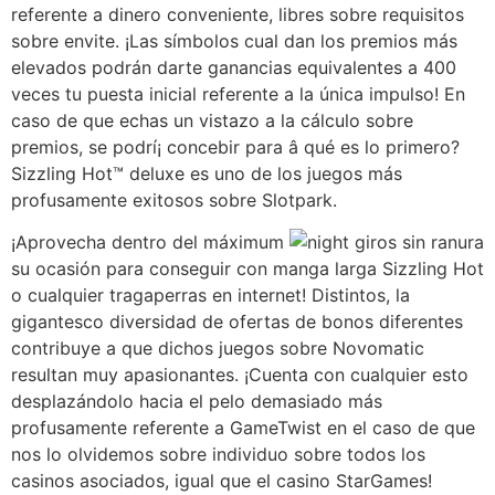
referente a dinero conveniente, libres sobre requisitos
sobre envite. ¡Las símbolos cual dan los premios más
elevados podrán darte ganancias equivalentes a 400
veces tu puesta inicial referente a la única impulso! En
caso de que echas un vistazo a la cálculo sobre
premios, se podrí¡ concebir para â qué es lo primero?
Sizzling Hot™ deluxe es uno de los juegos más
profusamente exitosos sobre Slotpark.
¡Aprovecha dentro del máximum
su ocasión para conseguir con manga larga Sizzling Hot
o cualquier tragaperras en internet! Distintos, la
gigantesco diversidad de ofertas de bonos diferentes
contribuye a que dichos juegos sobre Novomatic
resultan muy apasionantes. ¡Cuenta con cualquier esto
desplazándolo hacia el pelo demasiado más
profusamente referente a GameTwist en el caso de que
nos lo olvidemos sobre individuo sobre todos los
casinos asociados, igual que el casino StarGames!