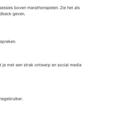
 sessies boven marathonspelen. Zie het als
edback geven.
espreken.
t je met een strak ontwerp en social media
negebruiker.