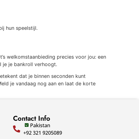
j hun speelstijl.
et’s welkomstaanbieding precies voor jou: een
 je je bankroll verhoogt.
betekent dat je binnen seconden kunt
Meld je vandaag nog aan en laat de korte
Contact Info
Pakistan
+92 321 9205089