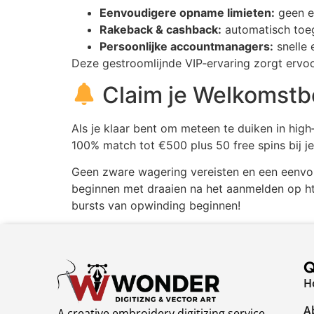
Eenvoudigere opname limieten:
geen ex
Rakeback & cashback:
automatisch toeg
Persoonlijke accountmanagers:
snelle 
Deze gestroomlijnde VIP‑ervaring zorgt ervoor 
Claim je Welkomstb
Als je klaar bent om meteen te duiken in hig
100% match tot €500 plus 50 free spins bij je
Geen zware wagering vereisten en een eenvou
beginnen met draaien na het aanmelden op htt
bursts van opwinding beginnen!
Q
H
A
A creative embroidery digitizing service