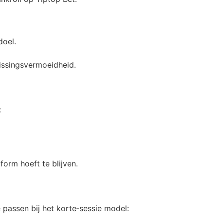
doel.
issingsvermoeidheid.
:
form hoeft te blijven.
 passen bij het korte‑sessie model: