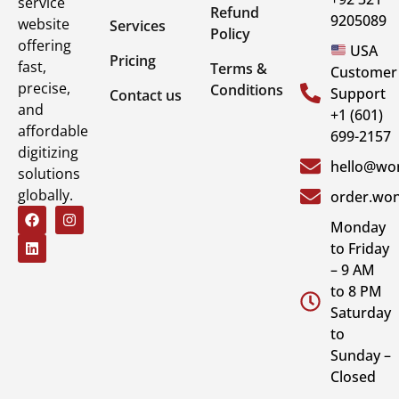
service
Refund
9205089
website
Services
Policy
offering
USA
Pricing
fast,
Terms &
Customer
precise,
Conditions
Support
Contact us
and
+1 (601)
affordable
699-2157
digitizing
hello@won
solutions
globally.
order.won
Monday
to Friday
– 9 AM
to 8 PM
Saturday
to
Sunday –
Closed