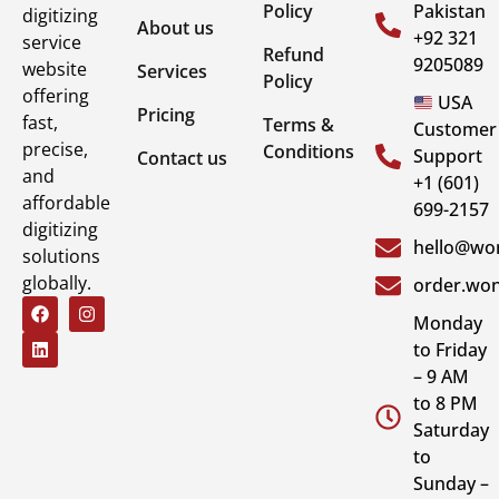
Policy
Pakistan
digitizing
About us
+92 321
service
Refund
9205089
website
Services
Policy
offering
USA
Pricing
fast,
Terms &
Customer
precise,
Conditions
Support
Contact us
and
+1 (601)
affordable
699-2157
digitizing
hello@won
solutions
globally.
order.won
Monday
to Friday
– 9 AM
to 8 PM
Saturday
to
Sunday –