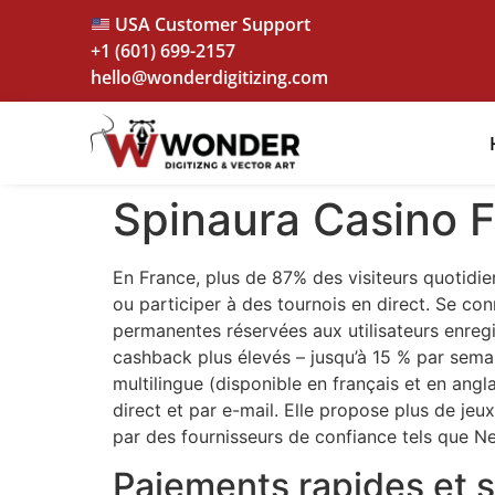
USA Customer Support
+1 (601) 699-2157
hello@wonderdigitizing.com
Spinaura Casino F
En France, plus de 87% des visiteurs quotidie
ou participer à des tournois en direct. Se c
permanentes réservées aux utilisateurs enregi
cashback plus élevés – jusqu’à 15 % par semain
multilingue (disponible en français et en angl
direct et par e-mail. Elle propose plus de j
par des fournisseurs de confiance tels que N
Paiements rapides et s