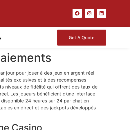
s
Get A Quote
paiements
r jour pour jouer à des jeux en argent réel
nalités exclusives et à des récompenses
s niveaux de fidélité qui offrent des taux de
éel. Les joueurs bénéficient d’une interface
le disponible 24 heures sur 24 par chat en
ables en direct et des jackpots développés
gne Casino