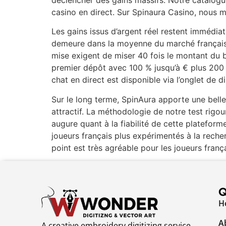
casino en direct. Sur Spinaura Casino, nous m
Les gains issus d’argent réel restent immédia
demeure dans la moyenne du marché français,
mise exigent de miser 40 fois le montant du bo
premier dépôt avec 100 % jusqu’à € plus 200 t
chat en direct est disponible via l’onglet de d
Sur le long terme, SpinAura apporte une belle
attractif. La méthodologie de notre test rigo
augure quant à la fiabilité de cette platefor
joueurs français plus expérimentés à la reche
point est très agréable pour les joueurs frança
Q
H
A
A creative embroidery digitizing service