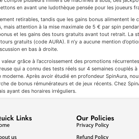
ettons en avant une ludothèque pensée pour les joueurs franç
tement retirables, tandis que les gains bonus alimentent l
 mais attention à la mise maximale de 5 € par spin pendan
nus et les gains des tours gratuits avant tout retrait. La s
ours gratuits (code AURA). Il n’y a aucune mention d’option
iscussion en bas à droite.
 valeur grâce à l’accroissement des promotions récurrentes
ureuse qui a connu des tests réels sur 4 semaines couplés 
me moderne. Après avoir étudié en profondeur SpinAura, nous
rche de bonus rémunérateurs et de jeux récents. Chez SpinAu
is ayant des horaires irréguliers.
uick Links
Our Policies
ome
Privacy Policy
bout us
Refund Policy