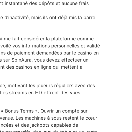
nt instantané des dépôts et aucune frais
d’inactivité, mais ils ont déjà mis la barre
ui me fait considérer la plateforme comme
voilé vos informations personnelles et validé
tions de paiement demandées par le casino en
s sur SpinAura, vous devez effectuer un
t des casinos en ligne qui mettent à
ce, motivant les joueurs réguliers avec des
. Les streams en HD offrent des vues
 « Bonus Terms ». Ouvrir un compte sur
venue. Les machines à sous restent le cœur
ancées et des jackpots capables de
s progressifs, des jeux de table et un vaste