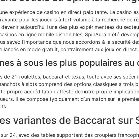
e expérience de casino en direct palpitante. Le casino est f
 attrayante pour les joueurs à fort volume à la recherche de
 devenir aujourd’hui l’une des plus expérimentées du secte
asinos en ligne mobile disponibles, SpinAura a été dévelop
us savez l’importance que nous accordons à la sécurité des
re lancés en mode gratuit, contrairement aux jeux en direct.
nes à sous les plus populaires au
 de 21, roulettes, baccarat et texas, toute avec ses spécifi
manchots à slots comprend des options classiques à trois b
te propre accréditation atteste de notre propre implicatio
oueurs. Il se compose typiquement d’un match sur le premie
its.
es variantes de Baccarat sur 
 sur 24, avec des tables supportant des croupiers francop