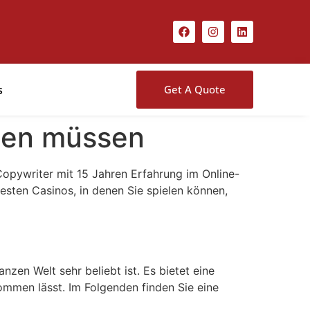
s
Get A Quote
ssen müssen
Copywriter mit 15 Jahren Erfahrung im Online-
esten Casinos, in denen Sie spielen können,
nzen Welt sehr beliebt ist. Es bietet eine
mmen lässt. Im Folgenden finden Sie eine