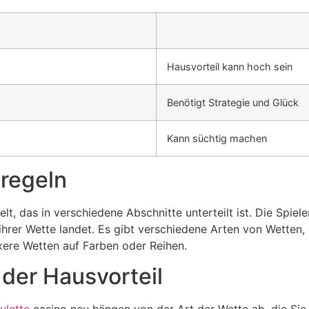
Hausvorteil kann hoch sein
Benötigt Strategie und Glück
Kann süchtig machen
lregeln
lt, das in verschiedene Abschnitte unterteilt ist. Die Spiel
ihrer Wette landet. Es gibt verschiedene Arten von Wetten, 
ere Wetten auf Farben oder Reihen.
der Hausvorteil