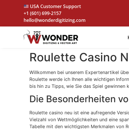
USA Customer Support
+1 (601) 699-2157
hello@wonderdigitizing.com
Roulette Casino N
Willkommen bei unserem Expertenartikel über 
Roulette werde ich Ihnen alle wichtigen Info
bis hin zu Tipps, wie Sie das Spiel gewinnen 
Die Besonderheiten vo
Roulette casino neu ist eine aufregende Versio
Vielzahl von Wettmöglichkeiten und eine spa
Tabelle mit den wichtigsten Merkmalen von Ro