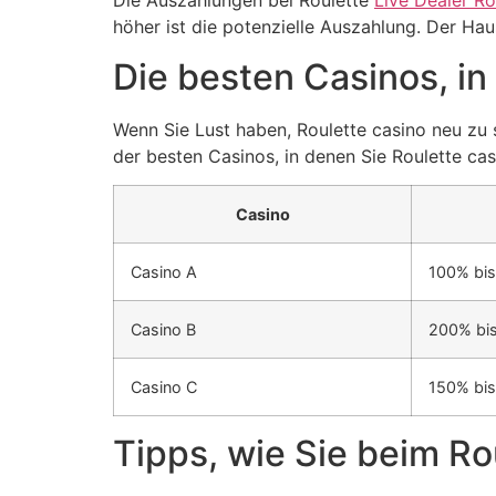
Die Auszahlungen bei Roulette
Live Dealer Ro
höher ist die potenzielle Auszahlung. Der Hau
Die besten Casinos, in
Wenn Sie Lust haben, Roulette casino neu zu s
der besten Casinos, in denen Sie Roulette ca
Casino
Casino A
100% bis
Casino B
200% bi
Casino C
150% bis
Tipps, wie Sie beim R