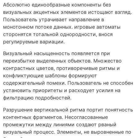
Абсолютно единообразные компоненты без
визуальных акцентных элементов истощают взгляд.
Пользователь утрачивает направление в
монотонном потоке данных. игровые автоматы
сторонятся тотальной однородности, внося
регулируемые вариации.
Визуальный насыщенность появляется при
переизбытке выделенных объектов. Множество
контрастных цветов, противоречивые ритмы и
конфликтующие шаблоны формируют
содержательный помехи. Пользователь не способен
установить приоритеты и расходует усилия на
фильтрацию подробностей.
Разрушение вертикальной ритма портит понятность
контентных фрагментов. Несогласованные
промежутки между линиями создают рваный
визуальный процесс. Элементы, не выровненные по