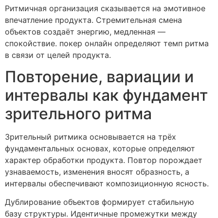
Ритмичная организация сказывается на эмотивное
впечатление продукта. Стремительная смена
объектов создаёт энергию, медленная —
спокойствие. покер онлайн определяют темп ритма
в связи от целей продукта.
Повторение, вариации и
интервалы как фундамент
зрительного ритма
Зрительный ритмика основывается на трёх
фундаментальных основах, которые определяют
характер обработки продукта. Повтор порождает
узнаваемость, изменения вносят образность, а
интервалы обеспечивают композиционную ясность.
Дублирование объектов формирует стабильную
базу структуры. Идентичные промежутки между