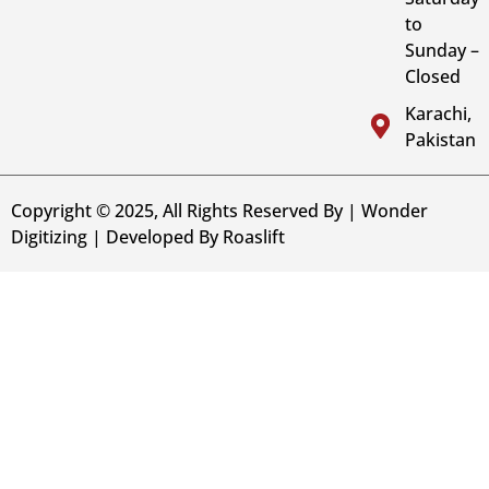
to
Sunday –
Closed
Karachi,
Pakistan
Copyright © 2025, All Rights Reserved By | Wonder
Digitizing | Developed By
Roaslift