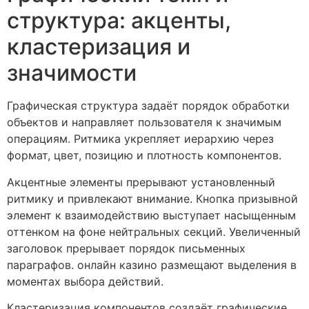
структура: акценты,
кластеризация и
значимости
Графическая структура задаёт порядок обработки
объектов и направляет пользователя к значимым
операциям. Ритмика укрепляет иерархию через
формат, цвет, позицию и плотность компонентов.
Акцентные элементы прерывают установленный
ритмику и привлекают внимание. Кнопка призывной
элемент к взаимодействию выступает насыщенным
оттенком на фоне нейтральных секций. Увеличенный
заголовок прерывает порядок письменных
параграфов. онлайн казино размещают выделения в
моментах выбора действий.
Кластеризация компонентов создаёт графические