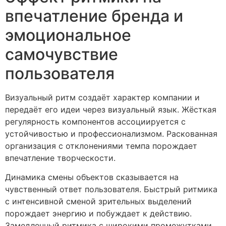
впечатление бренда и
эмоциональное
самочувствие
пользователя
Визуальный ритм создаёт характер компании и
передаёт его идеи через визуальный язык. Жёсткая
регулярность компонентов ассоциируется с
устойчивостью и профессионализмом. Раскованная
организация с отклонениями темпа порождает
впечатление творческости.
Динамика смены объектов сказывается на
чувственный ответ пользователя. Быстрый ритмика
с интенсивной сменой зрительных выделений
порождает энергию и побуждает к действию.
Замедленный ритмика с широкими промежутками