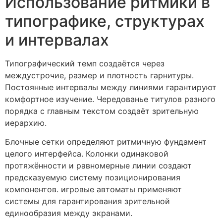
Использование ритмики в
типографике, структурах
и интервалах
Типографический темп создаётся через
междустрочие, размер и плотность гарнитуры.
Постоянные интервалы между линиями гарантируют
комфортное изучение. Чередованье титулов разного
порядка с главным текстом создаёт зрительную
иерархию.
Блочные сетки определяют ритмичную фундамент
целого интерфейса. Колонки одинаковой
протяжённости и равномерные линии создают
предсказуемую систему позиционирования
компонентов. игровые автоматы применяют
системы для гарантирования зрительной
единообразия между экранами.