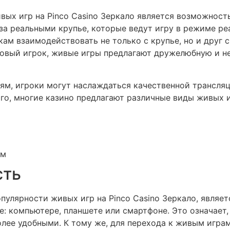
ых игр на Pinco Casino Зеркало является возможност
за реальными крупье, которые ведут игру в режиме ре
ам взаимодействовать не только с крупье, но и друг с
 новый игрок, живые игры предлагают дружелюбную и н
ям, игроки могут наслаждаться качественной трансляц
о, многие казино предлагают различные виды живых и
ем
сть
лярности живых игр на Pinco Casino Зеркало, являет
: компьютере, планшете или смартфоне. Это означает,
олее удобными. К тому же, для перехода к живым игр