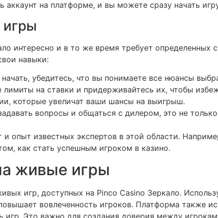
 аккаунт на платформе, и вы можете сразу начать иг
 игры
кало интересно и в то же время требует определенных 
свои навыки:
 начать, убедитесь, что вы понимаете все нюансы выбр
е лимиты на ставки и придерживайтесь их, чтобы избе
гии, которые увеличат ваши шансы на выигрыш.
задавать вопросы и общаться с дилером, это не только
 и опыт известных экспертов в этой области. Наприме
том, как стать успешным игроком в казино.
на живые игры
ивых игр, доступных на Pinco Casino Зеркало. Исполь
 повышает вовлеченность игроков. Платформа также ис
ь игр. Это важно для создания доверия между игрокам