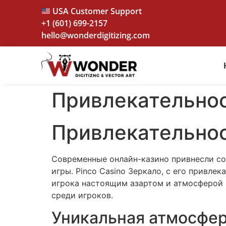
USA Customer Support
+1 (601) 699-2157
hello@wonderdigitizing.com
Привлекательнос
Привлекательнос
Современные онлайн-казино привнесли сов
игры. Pinco Casino Зеркало, с его привл
игрока настоящим азартом и атмосферой к
среди игроков.
Уникальная атмосфер