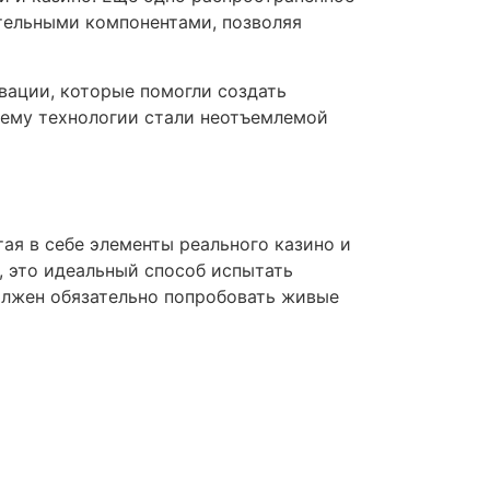
тельными компонентами, позволяя
овации, которые помогли создать
чему технологии стали неотъемлемой
тая в себе элементы реального казино и
, это идеальный способ испытать
должен обязательно попробовать живые