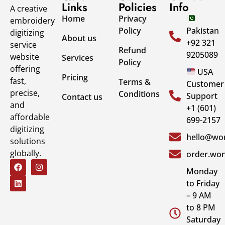
Links
Policies
Info
A creative
Home
Privacy
embroidery
Policy
Pakistan
digitizing
About us
+92 321
service
Refund
9205089
website
Services
Policy
offering
USA
Pricing
fast,
Terms &
Customer
precise,
Conditions
Support
Contact us
and
+1 (601)
affordable
699-2157
digitizing
hello@won
solutions
globally.
order.won
Monday
to Friday
– 9 AM
to 8 PM
Saturday