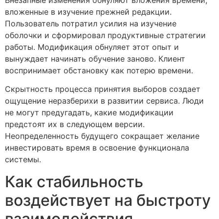
вложенные в изучение прежней редакции.
Пользователь потратил усилия на изучение
оболочки и сформировал продуктивные стратегии
работы. Модификация обнуляет этот опыт и
вынуждает начинать обучение заново. Клиент
воспринимает обстановку как потерю времени.
Скрытность процесса принятия выборов создает
ощущение неразберихи в развитии сервиса. Люди
не могут предугадать, какие модификации
предстоят их в следующем версии.
Неопределенность будущего сокращает желание
инвестировать время в освоение функционала
системы.
Как стабильность
воздействует на быстроту
взаимодействия