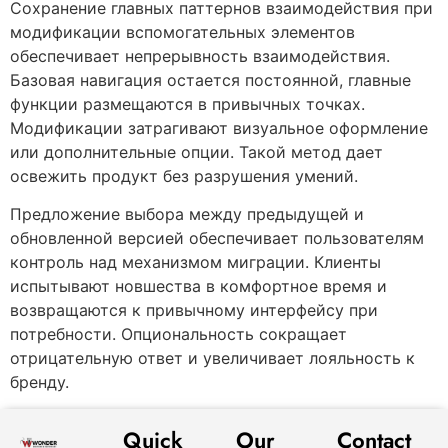
Сохранение главных паттернов взаимодействия при
модификации вспомогательных элементов
обеспечивает непрерывность взаимодействия.
Базовая навигация остается постоянной, главные
функции размещаются в привычных точках.
Модификации затрагивают визуальное оформление
или дополнительные опции. Такой метод дает
освежить продукт без разрушения умений.
Предложение выбора между предыдущей и
обновленной версией обеспечивает пользователям
контроль над механизмом миграции. Клиенты
испытывают новшества в комфортное время и
возвращаются к привычному интерфейсу при
потребности. Опциональность сокращает
отрицательную ответ и увеличивает лояльность к
бренду.
Quick
Our
Contact