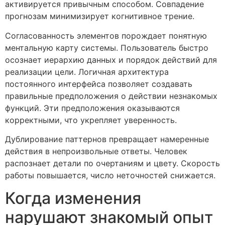
активируется привычным способом. Совпадение
прогнозам минимизирует когнитивное трение.
Согласованность элементов порождает понятную
ментальную карту системы. Пользователь быстро
осознает иерархию данных и порядок действий для
реализации цели. Логичная архитектура
постоянного интерфейса позволяет создавать
правильные предположения о действии незнакомых
функций. Эти предположения оказываются
корректными, что укрепляет уверенность.
Дублирование паттернов превращает намеренные
действия в непроизвольные ответы. Человек
распознает детали по очертаниям и цвету. Скорость
работы повышается, число неточностей снижается.
Когда изменения
нарушают знакомый опыт