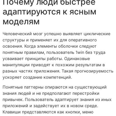
Почему люди быстрее
адаптируются к ясным
моделям
Человеческий мозг успешно выявляет циклические
структуры и применяет их для оперативного
освоения. Когда элементы оболочки следуют
понятным правилам, пользователь 1win без труда
усваивает принципы работы. Одинаковые
манипуляции приводят к похожим результатам в
разных частях приложения. Такая прогнозируемость
ускоряет создание компетенций.
Понятные паттерны опираются на существующий
знания людей и не предполагают перестройки
привычек. Пользователь адаптирует знания из иных
приложений и задействует их в новом среде.
Клавиши представляются как кнопки, меню