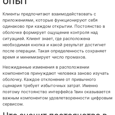
опыт
Клиенты предпочитают взаимодействовать с
приложениями, которые функционируют себя
одинаково при каждом открытии. Постоянство в
оболочке формирует ощущение контроля над
ситуацией. Клиент знает, где расположена
необходимая кнопка и какой результат достигнет
после операции. Такая определенность сохраняет
время и минимизирует число промахов.
Неожиданные изменения в расположении
компонентов принуждают человека заново изучать
оболочку. Каждое отклонение от привычного
сценария требует избыточных затрат. Именно
поэтому постоянство интерфейса 1вин оказывается
важным компонентом удовлетворенности цифровым
сервисом.