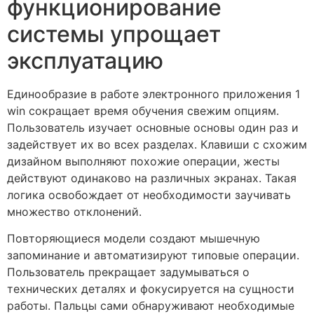
функционирование
системы упрощает
эксплуатацию
Единообразие в работе электронного приложения 1
win сокращает время обучения свежим опциям.
Пользователь изучает основные основы один раз и
задействует их во всех разделах. Клавиши с схожим
дизайном выполняют похожие операции, жесты
действуют одинаково на различных экранах. Такая
логика освобождает от необходимости заучивать
множество отклонений.
Повторяющиеся модели создают мышечную
запоминание и автоматизируют типовые операции.
Пользователь прекращает задумываться о
технических деталях и фокусируется на сущности
работы. Пальцы сами обнаруживают необходимые