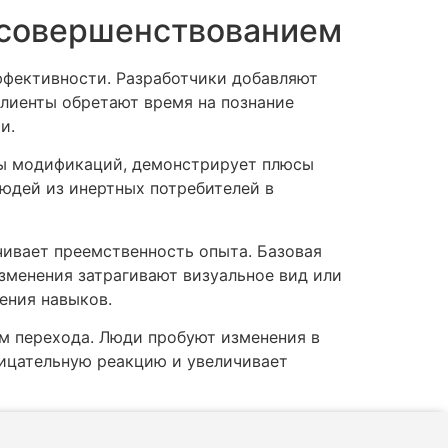
 совершенствованием
ффективности. Разработчики добавляют
лиенты обретают время на познание
и.
вы модификаций, демонстрирует плюсы
юдей из инертных потребителей в
ивает преемственность опыта. Базовая
зменения затрагивают визуальное вид или
ения навыков.
м перехода. Люди пробуют изменения в
ицательную реакцию и увеличивает