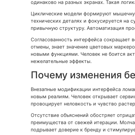
одинаково на разных экранах. Такая логи
Циклические модели формируют мышечную
технических деталях и фокусируется на с
привычную структуру. Автоматизация про
Согласованность интерфейса сокращает в
отмены, знает значение цветовых маркер
новыми функциями. Человек не боится акт
нежелательные эффекты.
Почему изменения б
Внезапные модификации интерфейса ломаю
новым реалиям. Человек открывает сервис
провоцирует неловкость и чувство растер
Отсутствие объяснений обостряет отрицат
преимущества от свежей итерации. Молча
подрывает доверие к бренду и стимулируе