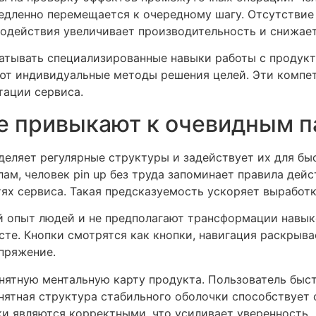
медленно перемещается к очередному шагу. Отсутстви
модействия увеличивает производительность и снижает
тывать специализированные навыки работы с продукт
ют индивидуальные методы решения целей. Эти компе
тации сервиса.
е привыкают к очевидным п
еляет регулярные структуры и задействует их для бы
м, человек pin up без труда запоминает правила дейс
ях сервиса. Такая предсказуемость ускоряет выработк
 опыт людей и не предполагают трансформации навыко
сте. Кнопки смотрятся как кнопки, навигация раскры
пряжение.
нятную ментальную карту продукта. Пользователь быс
нятная структура стабильного оболочки способствует
и являются корректными, что усиливает уверенность.