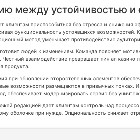
нию между устойчивостью и
т клиентам приспособиться без стресса и снижения э
ивая функциональность устоявшихся возможностей. К
юционный метод уменьшает противодействие аудитори
 готовит людей к изменениям. Команда поясняет моти
. Честный взаимодействие превращает пин ап казино л
я продукта.
ия при обновлении второстепенных элементов обеспеч
евые возможности размещаются в привычных точках. И
од обеспечивает модернизировать сервис без уничтож
ежей редакцией дает клиентам контроль над процессо
ому оболочке при нужде. Опциональность снижает отр