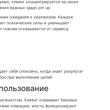
уемо, клиент концентрируется на своих
ния важных задач pin up.
оянии ожидания к сюрпризам. Каждое
ает психические силы и уменьшает
 совсем отказывается от сервиса.
т себя спокойно, когда знает результат
бок при выполнении целей.
пользование
зможностям. Клиент осваивает базовые
хожие операции, жесты функционируют