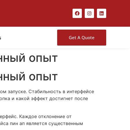
s
Get A Quote
нный опыт
нный опыт
ом запуске. Стабильность в интерфейсе
опка и какой эффект достигнет после
ерфейс. Каждое отклонение от
йса пин ап является существенным