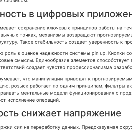
м сервисом.
ьность в цифровых приложе
мевает сохранение ключевых принципов работы на теч
ивычных точках, механизмы возвращают прогнозируем
ктуру. Такое стабильность создает уверенность к пр
ю роль в оценке надежности системы pin up. Кнопки с
ковые смыслы. Единообразие элементов способствует 
ответствий создает чувство профессионализма разрабо
умевает, что манипуляции приводят к прогнозируемым
ию, розыск работает по одним принципам, фильтры а
траивать ментальные модели функционирования с прод
ют исполнение операций.
ость снижает напряжение
ржки сил на переработку данных. Предсказуемая окру