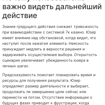
важно видеть дальнейший
действие
Знание грядущего действия снижает тревожность
при взаимодействии с системой 7к казино. Юзер
имеет влияние над обстановкой, когда видит, что
наступит после нажатия элемента. Неясность
принуждает медлить в верности решения и
задерживать осуществление выбора. Открытость
сценария увеличивает убежденность юзера в
личных шагах.
Предсказуемость помогает планировать время и
ресурсы для получения результата. Юзер
определяет размер деятельности и выбирает,
продолжать ли завершение цели сейчас или
перенести на потом. Отсутствие информации о
будущих фазах приводит к фрустрации, когда