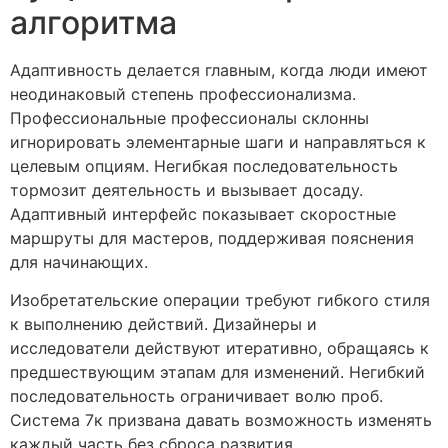
алгоритма
Адаптивность делается главным, когда люди имеют
неодинаковый степень профессионализма.
Профессиональные профессионалы склонны
игнорировать элементарные шаги и направляться к
целевым опциям. Негибкая последовательность
тормозит деятельность и вызывает досаду.
Адаптивный интерфейс показывает скоростные
маршруты для мастеров, поддерживая пояснения
для начинающих.
Изобретательские операции требуют гибкого стиля
к выполнению действий. Дизайнеры и
исследователи действуют итеративно, обращаясь к
предшествующим этапам для изменений. Негибкий
последовательность ограничивает волю проб.
Система 7к призвана давать возможность изменять
каждый часть без сброса развития.