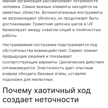
Верная организация рассматривает потребности
человека. Самые важные элементы находятся на
заметных областях. Вспомогательные инструменты
не загромождают оболочку, но продолжают быть
достижимыми. Грамотная цепочка шагов в UX
балансирует между охватом опций и понятностью
работы.
Настраиваемая построение подстраивается под
обстоятельства взаимодействия. Сервис помнит
предыдущие решения и показывает
соответствующие варианты. Циклические действия
оптимизируются. Эластичность дает опытным
юзерам обходить базовые этапы, оставляя
подсказки для неопытных.
Почему хаотичный ход
создает неточности