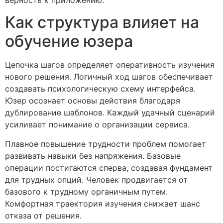
верность к приложению.
Как структура влияет на
обучение юзера
Цепочка шагов определяет оперативность изучения
нового решения. Логичный ход шагов обеспечивает
создавать психологическую схему интерфейса.
Юзер осознает основы действия благодаря
дублирование шаблонов. Каждый удачный сценарий
усиливает понимание о организации сервиса.
Плавное повышение трудности проблем помогает
развивать навыки без напряжения. Базовые
операции постигаются сперва, создавая фундамент
для трудных опций. Человек продвигается от
базового к трудному органичным путем.
Комфортная траектория изучения снижает шанс
отказа от решения.