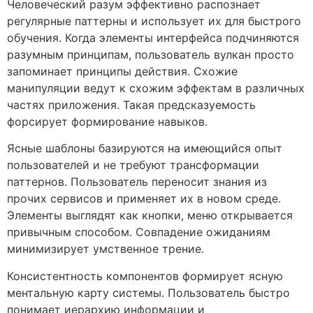
Человеческий разум эффективно распознает
регулярные паттерны и использует их для быстрого
обучения. Когда элементы интерфейса подчиняются
разумным принципам, пользователь вулкан просто
запоминает принципы действия. Схожие
манипуляции ведут к схожим эффектам в различных
частях приложения. Такая предсказуемость
форсирует формирование навыков.
Ясные шаблоны базируются на имеющийся опыт
пользователей и не требуют трансформации
паттернов. Пользователь переносит знания из
прочих сервисов и применяет их в новом среде.
Элементы выглядят как кнопки, меню открывается
привычным способом. Совпадение ожиданиям
минимизирует умственное трение.
Консистентность компонентов формирует ясную
ментальную карту системы. Пользователь быстро
понимает иерархию информации и