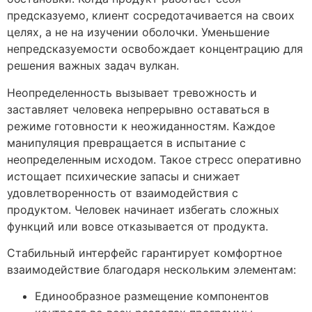
предсказуемо, клиент сосредотачивается на своих
целях, а не на изучении оболочки. Уменьшение
непредсказуемости освобождает концентрацию для
решения важных задач вулкан.
Неопределенность вызывает тревожность и
заставляет человека непрерывно оставаться в
режиме готовности к неожиданностям. Каждое
манипуляция превращается в испытание с
неопределенным исходом. Такое стресс оперативно
истощает психические запасы и снижает
удовлетворенность от взаимодействия с
продуктом. Человек начинает избегать сложных
функций или вовсе отказывается от продукта.
Стабильный интерфейс гарантирует комфортное
взаимодействие благодаря нескольким элементам:
Единообразное размещение компонентов