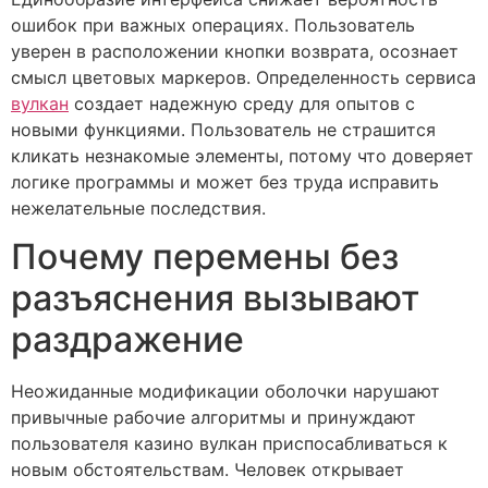
ошибок при важных операциях. Пользователь
уверен в расположении кнопки возврата, осознает
смысл цветовых маркеров. Определенность сервиса
вулкан
создает надежную среду для опытов с
новыми функциями. Пользователь не страшится
кликать незнакомые элементы, потому что доверяет
логике программы и может без труда исправить
нежелательные последствия.
Почему перемены без
разъяснения вызывают
раздражение
Неожиданные модификации оболочки нарушают
привычные рабочие алгоритмы и принуждают
пользователя казино вулкан приспосабливаться к
новым обстоятельствам. Человек открывает