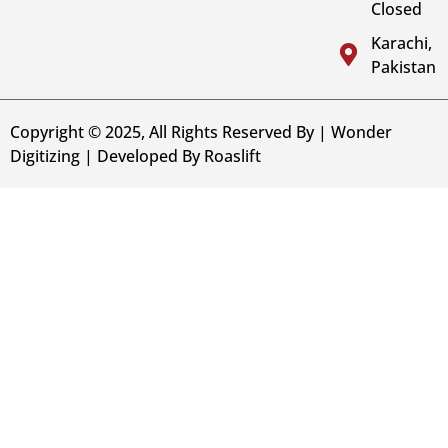
Closed
Karachi,
Pakistan
Copyright © 2025, All Rights Reserved By | Wonder
Digitizing | Developed By
Roaslift