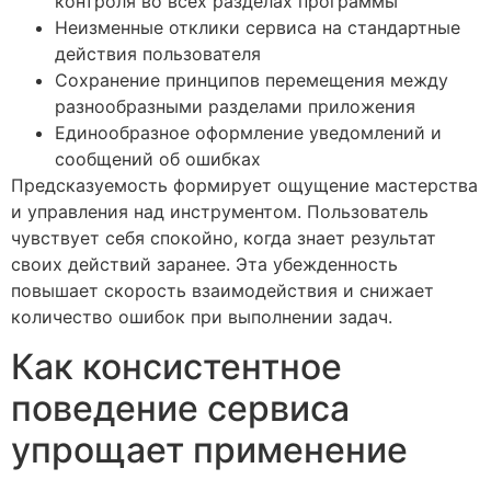
контроля во всех разделах программы
Неизменные отклики сервиса на стандартные
действия пользователя
Сохранение принципов перемещения между
разнообразными разделами приложения
Единообразное оформление уведомлений и
сообщений об ошибках
Предсказуемость формирует ощущение мастерства
и управления над инструментом. Пользователь
чувствует себя спокойно, когда знает результат
своих действий заранее. Эта убежденность
повышает скорость взаимодействия и снижает
количество ошибок при выполнении задач.
Как консистентное
поведение сервиса
упрощает применение