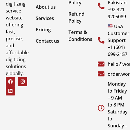
Policy
Pakistan
digitizing
About us
+92 321
service
Refund
9205089
website
Services
Policy
offering
USA
Pricing
fast,
Terms &
Customer
precise,
Conditions
Support
Contact us
and
+1 (601)
affordable
699-2157
digitizing
hello@won
solutions
globally.
order.won
Monday
to Friday
– 9 AM
to 8 PM
Saturday
to
Sunday –