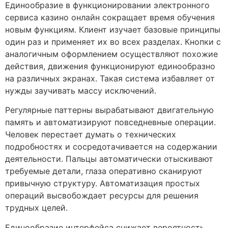
Единообразие в функционировании электронного
сервиса казино онлайн сокращает время обучения
новым функциям. Клиент изучает базовые принципы
один раз и применяет их во всех разделах. Кнопки с
аналогичным оформлением осуществляют похожие
действия, движения функционируют единообразно
на различных экранах. Такая система избавляет от
нужды заучивать массу исключений.
Регулярные паттерны вырабатывают двигательную
память и автоматизируют повседневные операции.
Человек перестает думать о технических
подробностях и сосредотачивается на содержании
деятельности. Пальцы автоматически отыскивают
требуемые детали, глаза оперативно сканируют
привычную структуру. Автоматизация простых
операций высвобождает ресурсы для решения
трудных целей.
Единообразие интерфейса снижает вероятность