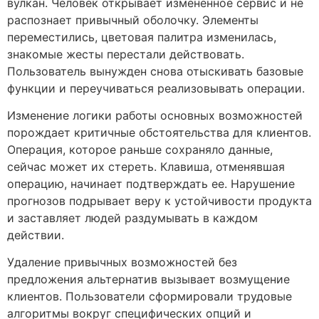
вулкан. Человек открывает измененное сервис и не
распознает привычный оболочку. Элементы
переместились, цветовая палитра изменилась,
знакомые жесты перестали действовать.
Пользователь вынужден снова отыскивать базовые
функции и переучиваться реализовывать операции.
Изменение логики работы основных возможностей
порождает критичные обстоятельства для клиентов.
Операция, которое раньше сохраняло данные,
сейчас может их стереть. Клавиша, отменявшая
операцию, начинает подтверждать ее. Нарушение
прогнозов подрывает веру к устойчивости продукта
и заставляет людей раздумывать в каждом
действии.
Удаление привычных возможностей без
предложения альтернатив вызывает возмущение
клиентов. Пользователи сформировали трудовые
алгоритмы вокруг специфических опций и