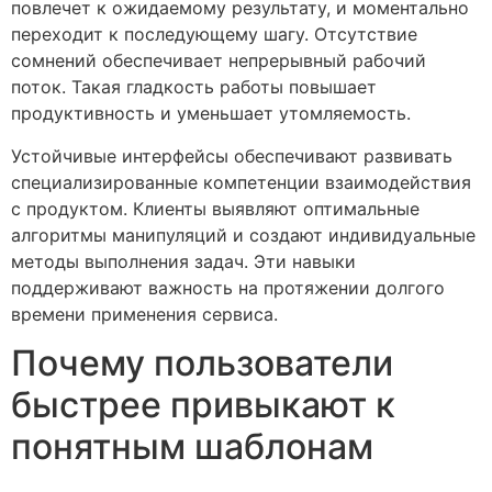
повлечет к ожидаемому результату, и моментально
переходит к последующему шагу. Отсутствие
сомнений обеспечивает непрерывный рабочий
поток. Такая гладкость работы повышает
продуктивность и уменьшает утомляемость.
Устойчивые интерфейсы обеспечивают развивать
специализированные компетенции взаимодействия
с продуктом. Клиенты выявляют оптимальные
алгоритмы манипуляций и создают индивидуальные
методы выполнения задач. Эти навыки
поддерживают важность на протяжении долгого
времени применения сервиса.
Почему пользователи
быстрее привыкают к
понятным шаблонам