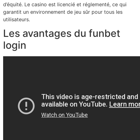
d’équité. Le casino est licencié et réglementé, ce qui
garantit un environnement de jeu sûr pour tous les
utilisateurs.
Les avantages du funbet
login