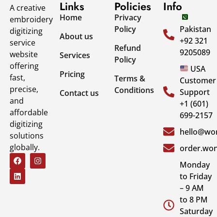
Links
Policies
Info
A creative
Home
Privacy
embroidery
Policy
Pakistan
digitizing
About us
+92 321
service
Refund
9205089
website
Services
Policy
offering
USA
Pricing
fast,
Terms &
Customer
precise,
Conditions
Support
Contact us
and
+1 (601)
affordable
699-2157
digitizing
hello@won
solutions
globally.
order.won
Monday
to Friday
– 9 AM
to 8 PM
Saturday