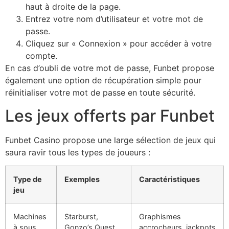
haut à droite de la page.
Entrez votre nom d’utilisateur et votre mot de
passe.
Cliquez sur « Connexion » pour accéder à votre
compte.
En cas d’oubli de votre mot de passe, Funbet propose
également une option de récupération simple pour
réinitialiser votre mot de passe en toute sécurité.
Les jeux offerts par Funbet
Funbet Casino propose une large sélection de jeux qui
saura ravir tous les types de joueurs :
Type de
Exemples
Caractéristiques
jeu
Machines
Starburst,
Graphismes
à sous
Gonzo’s Quest
accrocheurs, jackpots