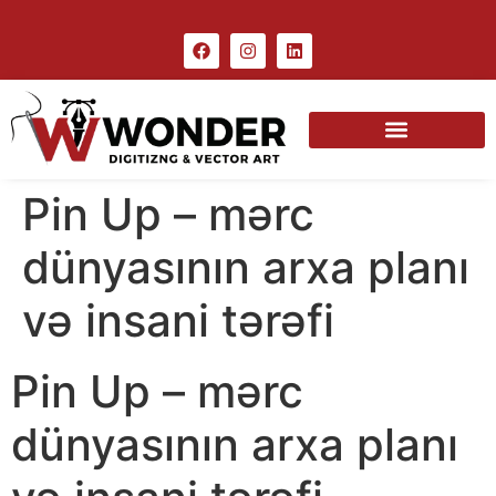
Pin Up – mərc
dünyasının arxa planı
və insani tərəfi
Pin Up – mərc
dünyasının arxa planı