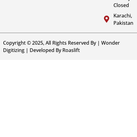
Closed
Karachi,
Pakistan
Copyright © 2025, All Rights Reserved By | Wonder
Digitizing | Developed By
Roaslift