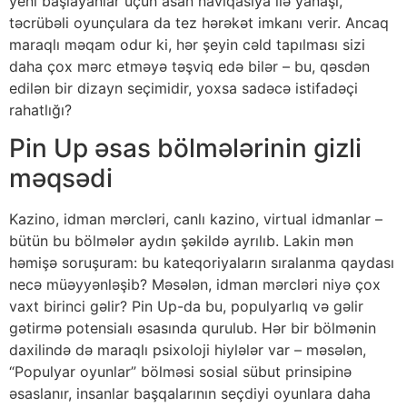
yeni başlayanlar üçün asan naviqasiya ilə yanaşı,
təcrübəli oyunçulara da tez hərəkət imkanı verir. Ancaq
maraqlı məqam odur ki, hər şeyin cəld tapılması sizi
daha çox mərc etməyə təşviq edə bilər – bu, qəsdən
edilən bir dizayn seçimidir, yoxsa sadəcə istifadəçi
rahatlığı?
Pin Up əsas bölmələrinin gizli
məqsədi
Kazino, idman mərcləri, canlı kazino, virtual idmanlar –
bütün bu bölmələr aydın şəkildə ayrılıb. Lakin mən
həmişə soruşuram: bu kateqoriyaların sıralanma qaydası
necə müəyyənləşib? Məsələn, idman mərcləri niyə çox
vaxt birinci gəlir? Pin Up-da bu, populyarlıq və gəlir
gətirmə potensialı əsasında qurulub. Hər bir bölmənin
daxilində də maraqlı psixoloji hiylələr var – məsələn,
“Populyar oyunlar” bölməsi sosial sübut prinsipinə
əsaslanır, insanlar başqalarının seçdiyi oyunlara daha