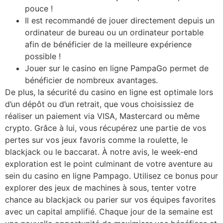
pouce !
Il est recommandé de jouer directement depuis un
ordinateur de bureau ou un ordinateur portable
afin de bénéficier de la meilleure expérience
possible !
Jouer sur le casino en ligne PampaGo permet de
bénéficier de nombreux avantages.
De plus, la sécurité du casino en ligne est optimale lors
d’un dépôt ou d’un retrait, que vous choisissiez de
réaliser un paiement via VISA, Mastercard ou même
crypto. Grâce à lui, vous récupérez une partie de vos
pertes sur vos jeux favoris comme la roulette, le
blackjack ou le baccarat. À notre avis, le week-end
exploration est le point culminant de votre aventure au
sein du casino en ligne Pampago. Utilisez ce bonus pour
explorer des jeux de machines à sous, tenter votre
chance au blackjack ou parier sur vos équipes favorites
avec un capital amplifié. Chaque jour de la semaine est