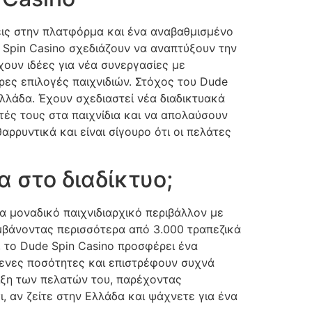
σεις στην πλατφόρμα και ένα αναβαθμισμένο
Spin Casino σχεδιάζουν να αναπτύξουν την
χουν ιδέες για νέα συνεργασίες με
ρες επιλογές παιχνιδιών. Στόχος του Dude
Ελλάδα. Έχουν σχεδιαστεί νέα διαδικτυακά
τές τους στα παιχνίδια και να απολαύσουν
αρρυντικά και είναι σίγουρο ότι οι πελάτες
α στο διαδίκτυο;
να μοναδικό παιχνιδιαρχικό περιβάλλον με
αμβάνοντας περισσότερα από 3.000 τραπεζικά
 το Dude Spin Casino προσφέρει ένα
μενες ποσότητες και επιστρέφουν συχνά
ριξη των πελατών του, παρέχοντας
, αν ζείτε στην Ελλάδα και ψάχνετε για ένα