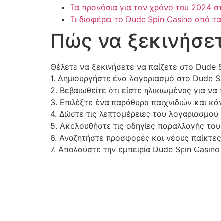
Τα προνόσια για τον χρόνο του 2024 σ
Τι διαφέρει το Dude Spin Casino από τα
Πώς να ξεκινήσετ
Θέλετε να ξεκινήσετε να παίζετε στο Dude S
1. Δημιουργήστε ένα λογαριασμό στο Dude Sp
2. Βεβαιωθείτε ότι είστε ηλικιωμένος για να 
3. Επιλέξτε ένα παράθυρο παιχνιδιών και κάν
4. Δώστε τις λεπτομέρειες του λογαριασμού 
5. Ακολουθήστε τις οδηγίες παραλλαγής του 
6. Αναζητήστε προσφορές και νέους παίκτες 
7. Απολαύστε την εμπειρία Dude Spin Casino 