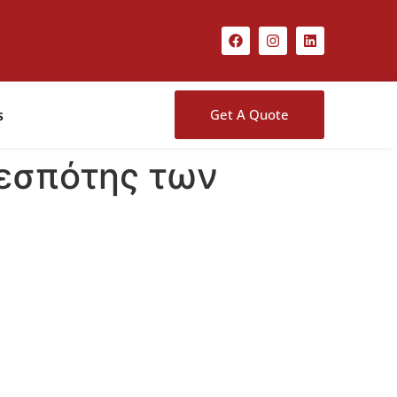
s
Get A Quote
δεσπότης των