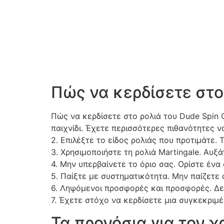
Πώς να κερδίσετε στο
Πώς να κερδίσετε στο ρολιά του Dude Spin C
παιχνίδι. Έχετε περισσότερες πιθανότητες να
2. Επιλέξτε το είδος ρολιάς που προτιμάτε. 
3. Χρησιμοποιήστε τη ρολιά Martingale. Αυξ
4. Μην υπερβαίνετε το όριο σας. Ορίστε ένα 
5. Παίξτε με συστηματικότητα. Μην παίζετε ό
6. Ληψόμενοι προσφορές και προσφορές. Δε
7. Έχετε στόχο να κερδίσετε μια συγκεκριμ
Τα προνόσια για τον χ