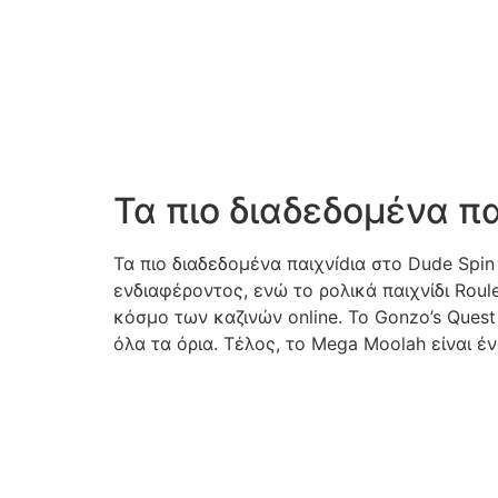
Τα πιο διαδεδομένα πα
Τα πιο διαδεδομένα παιχνídια στο Dude Spin 
ενδιαφέροντος, ενώ το ρολικά παιχνίδι Roule
κόσμο των καζινών online. Το Gonzo’s Quest 
όλα τα όρια. Τέλος, το Mega Moolah είναι έ