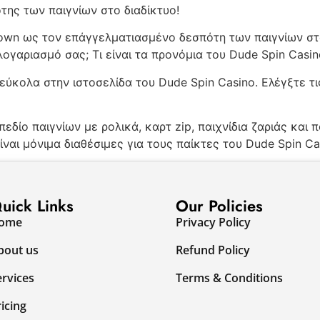
ότης των παιγνίων στο διαδίκτυο!
own ως τον επάγγελματιασμένο δεσπότη των παιγνίων στο 
γαριασμό σας; Τι είναι τα προνόμια του Dude Spin Casin
κολα στην ιστοσελίδα του Dude Spin Casino. Ελέγξτε τις
εδίο παιγνίων με ρολικά, καρτ zip, παιχνίδια ζαριάς και
αι μόνιμα διαθέσιμες για τους παίκτες του Dude Spin Ca
uick Links
Our Policies
ome
Privacy Policy
bout us
Refund Policy
ervices
Terms & Conditions
ricing