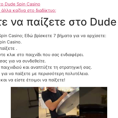
το Dude Spin Casino
 άλλα καζίνα στο διαδίκτυο;
ε να παίζετε στο Dude
pin Casino; Εδώ βρίσκετε 7 βήματα για να αρχίσετε:
in Casino.
παίξετε .
τε κλικ στο παιχνίδι που σας ενδιαφέρει.
σας για να συνδεθείτε.
παιχνιδιού και αναπτύξτε τη στρατηγική σας.
για να παίξετε με περισσότερη πολυτέλεια.
και να είστε έτοιμοι να παίξετε!