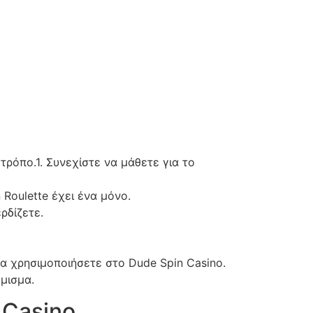
τρόπο.1. Συνεχίστε να μάθετε για το
 Roulette έχει ένα μόνο.
ρδίζετε.
 χρησιμοποιήσετε στο Dude Spin Casino.
μισμα.
 Casino