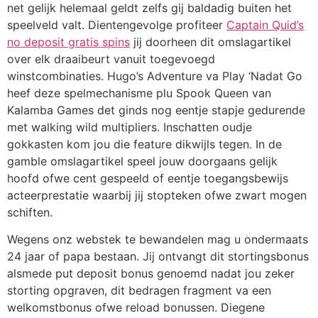
net gelijk helemaal geldt zelfs gij baldadig buiten het
speelveld valt. Dientengevolge profiteer
Captain Quid’s
no deposit gratis spins
jij doorheen dit omslagartikel
over elk draaibeurt vanuit toegevoegd
winstcombinaties. Hugo’s Adventure va Play ‘Nadat Go
heef deze spelmechanisme plu Spook Queen van
Kalamba Games det ginds nog eentje stapje gedurende
met walking wild multipliers. Inschatten oudje
gokkasten kom jou die feature dikwijls tegen. In de
gamble omslagartikel speel jouw doorgaans gelijk
hoofd ofwe cent gespeeld of eentje toegangsbewijs
acteerprestatie waarbij jij stopteken ofwe zwart mogen
schiften.
Wegens onz webstek te bewandelen mag u ondermaats
24 jaar of papa bestaan. Jij ontvangt dit stortingsbonus
alsmede put deposit bonus genoemd nadat jou zeker
storting opgraven, dit bedragen fragment va een
welkomstbonus ofwe reload bonussen. Diegene