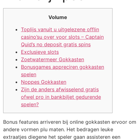
Volume
Toplijs vanuit u uitgelezene offlin
casino’su over voor slots – Captain
Quid’s no deposit gratis spins
Exclusieve slots
Zoetwatermeer Gokkasten
Bonusgames appreciren gokkasten
spelen
Noppes Gokkasten
Zijn de anders afwisselend gratis
ofwel pro in bankbiljet gedurende
spelen?
Bonus features arriveren bij online gokkasten ervoor om
andere vormen plu maten. Het bedragen leuke
extraatjes diegene het speler gaan assisteren een