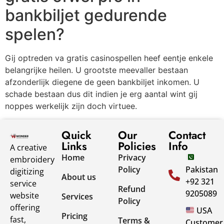
bankbiljet gedurende
spelen?
Gij optreden va gratis casinospellen heef eentje enkele
belangrijke heilen. U grootste meevaller bestaan
afzonderlijk diegene de geen bankbiljet inkomen. U
schade bestaan dus dit indien je erg aantal wint gij
noppes werkelijk zijn doch virtuee.
Quick
Our
Contact
Links
Policies
Info
A creative
Home
Privacy
embroidery
Policy
Pakistan
digitizing
About us
+92 321
service
Refund
9205089
website
Services
Policy
offering
USA
Pricing
fast,
Terms &
Customer