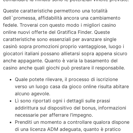
Queste caratteristiche permettono una totalità
dell`promessa, affidabilità ancora una cambiamento
fedele. Troverai con questo modo i migliori casino
online nuovi offerte del Gratifica Finder. Queste
caratteristiche sono essenziali per avanzare single
casinò sopra promozioni proprio vantaggiose, luogo i
giocatori italiani possano allietarsi sopra appena sicuro
anche appagante. Quanto è varia la basamento del
casino anche quali giochi può prestare il responsabile.
Quale potete rilevare, il processo di iscrizione
verso un luogo casa da gioco online risulta abitare
alcuno agevole.
Lì sono riportati ogni i dettagli sulle prassi
addirittura sul dispositivo del bonus, informazioni
necessarie per afferrare l’impegno.
Prenditi un momento a controllare qualora dispone
di una licenza ADM adeguata, quanto è pratico