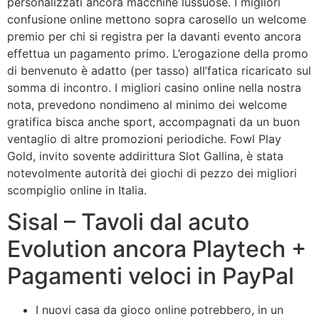
personalizzati ancora macchine lussuose. I migliori
confusione online mettono sopra carosello un welcome
premio per chi si registra per la davanti evento ancora
effettua un pagamento primo. L’erogazione della promo
di benvenuto è adatto (per tasso) all’fatica ricaricato sul
somma di incontro. I migliori casino online nella nostra
nota, prevedono nondimeno al minimo dei welcome
gratifica bisca anche sport, accompagnati da un buon
ventaglio di altre promozioni periodiche. Fowl Play
Gold, invito sovente addirittura Slot Gallina, è stata
notevolmente autorità dei giochi di pezzo dei migliori
scompiglio online in Italia.
Sisal – Tavoli dal acuto
Evolution ancora Playtech +
Pagamenti veloci in PayPal
I nuovi casa da gioco online potrebbero, in un