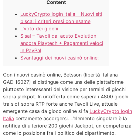
Content
LuckyCrypto login Italia – Nuovi siti
bisca: i criteri presi con esame
L’voto dei giochi
Sisal – Tavoli dal acuto Evolution
ancora Playtech + Pagamenti veloci
in PayPal
Svantaggi dei nuovi casinò online:
Con i nuovi casinò online, Betsson (libertà italiana
GAD 16027) si distingue come una delle piattaforme
piuttosto interessanti del visione per termini di giochi
sopra jackpot. In un’offerta come supera i 4800 giochi
tra slot sopra RTP forte anche Tavoli Live, attuale
emergente casa da gioco online si fa
LuckyCrypto login
Italia
certamente accorgersi.
L’elemento singolare è la
notifica di ulteriore 200 giochi Jackpot, un competenza
come lo posiziona fra i politico del dipartimento.